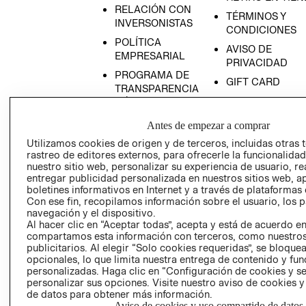
RELACIÓN CON
TÉRMINOS Y
INVERSONISTAS
CONDICIONES
POLÍTICA
AVISO DE
EMPRESARIAL
PRIVACIDAD
PROGRAMA DE
GIFT CARD
TRANSPARENCIA
AVISO DE COOK
Y ÉTICA
(ESPAÑOL)
SUPERINTENDE
Antes de empezar a comprar
DE INDUSTRIA Y
PROGRAMA DE
Utilizamos cookies de origen y de terceros, incluidas otras 
COMERCIO - SI
TRANSPARENCIA
rastreo de editores externos, para ofrecerle la funcionalid
Y ÉTICA (INGLÉS)
PETICIONES
nuestro sitio web, personalizar su experiencia de usuario, rea
entregar publicidad personalizada en nuestros sitios web, a
QUEJAS Y
boletines informativos en Internet y a través de plataformas 
RECLAMOS
Con ese fin, recopilamos información sobre el usuario, los 
navegación y el dispositivo.
Al hacer clic en “Aceptar todas”, acepta y está de acuerdo e
compartamos esta información con terceros, como nuestros
publicitarios. Al elegir “Solo cookies requeridas”, se bloque
opcionales, lo que limita nuestra entrega de contenido y fu
personalizadas. Haga clic en “Configuración de cookies y se
personalizar sus opciones. Visite nuestro aviso de cookies 
Colombia ($)
de datos para obtener más información.
Aviso de cookies y uso compartido de datos