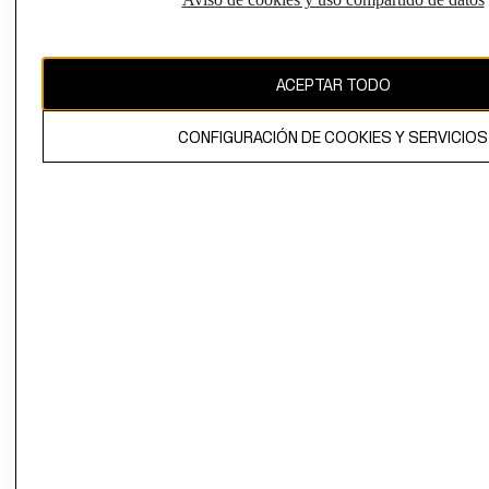
CAMBIAR REGIÓN
ACEPTAR TODO
El contenido de esta página web está protegido por copyright y es
propiedad de H&M Hennes & Mauritz AB.
CONFIGURACIÓN DE COOKIES Y SERVICIOS