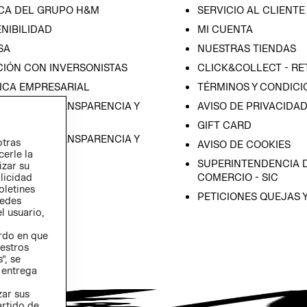
CA DEL GRUPO H&M
SERVICIO AL CLIENTE
NIBILIDAD
MI CUENTA
SA
NUESTRAS TIENDAS
CIÓN CON INVERSONISTAS
CLICK&COLLECT - RE
ICA EMPRESARIAL
TÉRMINOS Y CONDICI
RAMA DE TRANSPARENCIA Y
AVISO DE PRIVACIDA
 (ESPAÑOL)
GIFT CARD
RAMA DE TRANSPARENCIA Y
otras
AVISO DE COOKIES
 (INGLÉS)
cerle la
SUPERINTENDENCIA D
izar su
blicidad
COMERCIO - SIC
oletines
PETICIONES QUEJAS 
redes
l usuario,
erdo en que
estros
”, se
 entrega
zar sus
artido de