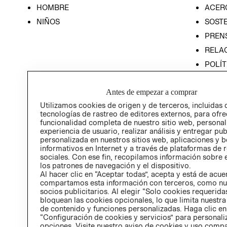
HOMBRE
ACER
NIÑOS
SOSTE
PREN
RELA
POLÍT
PROG
ÉTICA
Antes de empezar a comprar
PROG
Utilizamos cookies de origen y de terceros, incluidas 
ÉTICA
tecnologías de rastreo de editores externos, para ofre
funcionalidad completa de nuestro sitio web, personal
experiencia de usuario, realizar análisis y entregar pu
personalizada en nuestros sitios web, aplicaciones y b
informativos en Internet y a través de plataformas de 
sociales. Con ese fin, recopilamos información sobre e
los patrones de navegación y el dispositivo.
Al hacer clic en “Aceptar todas”, acepta y está de acu
compartamos esta información con terceros, como nu
socios publicitarios. Al elegir “Solo cookies requeridas
bloquean las cookies opcionales, lo que limita nuestra
de contenido y funciones personalizadas. Haga clic en
“Configuración de cookies y servicios” para personali
opciones. Visite nuestro aviso de cookies y uso comp