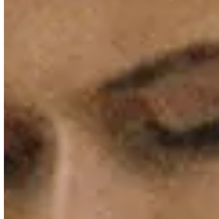
Niños
|
H&M
CO