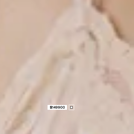
$
149900