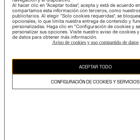
RETIRO EN TIE
Al hacer clic en “Aceptar todas”, acepta y está de acuerdo e
RELACIÓN CON
compartamos esta información con terceros, como nuestros
TÉRMINOS Y
INVERSONISTAS
publicitarios. Al elegir “Solo cookies requeridas”, se bloque
CONDICIONES
opcionales, lo que limita nuestra entrega de contenido y fu
POLÍTICA
AVISO DE
personalizadas. Haga clic en “Configuración de cookies y se
EMPRESARIAL
personalizar sus opciones. Visite nuestro aviso de cookies 
PRIVACIDAD
de datos para obtener más información.
PROGRAMA DE
GIFT CARD
Aviso de cookies y uso compartido de datos
TRANSPARENCIA
AVISO DE COOK
Y ÉTICA
(ESPAÑOL)
SUPERINTENDE
DE INDUSTRIA Y
PROGRAMA DE
ACEPTAR TODO
COMERCIO - SI
TRANSPARENCIA
Y ÉTICA (INGLÉS)
PETICIONES
CONFIGURACIÓN DE COOKIES Y SERVICIOS
QUEJAS Y
RECLAMOS
Colombia ($)