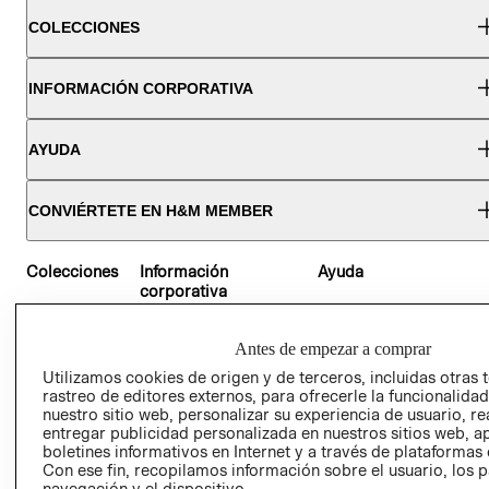
COLECCIONES
INFORMACIÓN CORPORATIVA
AYUDA
CONVIÉRTETE EN H&M MEMBER
Colecciones
Información
Ayuda
corporativa
MUJER
CONTACTO
Antes de empezar a comprar
TRABAJAR EN
HOMBRE
SERVICIO AL
H&M
Utilizamos cookies de origen y de terceros, incluidas otras 
CLIENTE
NIÑOS
rastreo de editores externos, para ofrecerle la funcionalid
ACERCA DEL
MI CUENTA
nuestro sitio web, personalizar su experiencia de usuario, rea
GRUPO H&M
entregar publicidad personalizada en nuestros sitios web, a
NUESTRAS TIEN
boletines informativos en Internet y a través de plataformas 
SOSTENIBILIDAD
Con ese fin, recopilamos información sobre el usuario, los 
CLICK&COLLECT
PRENSA
navegación y el dispositivo.