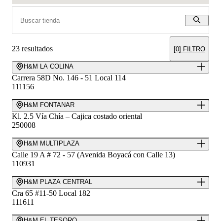
23
resultados
[
0
] FILTRO
H&M LA COLINA
Carrera 58D No. 146 - 51 Local 114
111156
H&M FONTANAR
Kl. 2.5 Vía Chía – Cajica costado oriental
250008
H&M MULTIPLAZA
Calle 19 A # 72 - 57 (Avenida Boyacá con Calle 13)
110931
H&M PLAZA CENTRAL
Cra 65 #11-50 Local 182
111611
H&M EL TESORO