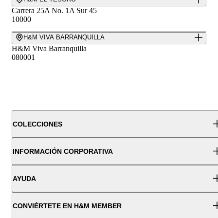
Carrera 25A No. 1A Sur 45
10000
H&M VIVA BARRANQUILLA
H&M Viva Barranquilla
080001
H&M VIVA ENVIGADO
Cra. 48 #24119, Medellín, Envigado
055422
H&M NUESTRO
Carrera 86, calle 62
COLECCIONES
111071
INFORMACIÓN CORPORATIVA
H&M ARKADIA
H&M Arkadia
050025
AYUDA
H&M ZONA T
Carrera 13-14, #82-71 Bogotá
CONVIÉRTETE EN H&M MEMBER
110221