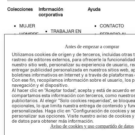
H&M CENTRO MAYOR
Colecciones
Información
Ayuda
H&M Centro Mayor
corporativa
111811
MUJER
CONTACTO
H&M PARQUE FABRICATO
TRABAJAR EN
HOMBRE
SERVICIO AL
H&M Parque Fabricato
H&M
CLIENTE
051057
NIÑOS
ACERCA DEL
Antes de empezar a comprar
MI CUENTA
GRUPO H&M
H&M JARDIN PLAZA CÚCUTA
Utilizamos cookies de origen y de terceros, incluidas otras 
NUESTRAS TIEN
rastreo de editores externos, para ofrecerle la funcionalid
Anillo vial oriental #13-70
SOSTENIBILIDAD
nuestro sitio web, personalizar su experiencia de usuario, rea
540001
CLICK&COLLECT
PRENSA
entregar publicidad personalizada en nuestros sitios web, a
RETIRO EN TIE
boletines informativos en Internet y a través de plataformas 
H&M SANTA FÉ BOGOTA
RELACIÓN CON
Con ese fin, recopilamos información sobre el usuario, los 
TÉRMINOS Y
INVERSONISTAS
Calle 185 No. 45 - 03 Costado Occidental Autopista Norte
navegación y el dispositivo.
CONDICIONES
111166
Al hacer clic en “Aceptar todas”, acepta y está de acuerdo e
POLÍTICA
AVISO DE
compartamos esta información con terceros, como nuestros
EMPRESARIAL
H&M JARDÍN PLAZA CALI
publicitarios. Al elegir “Solo cookies requeridas”, se bloque
PRIVACIDAD
opcionales, lo que limita nuestra entrega de contenido y fu
PROGRAMA DE
Cra. 98 #16-200, Comuna 17, Cali, Valle del Cauca
GIFT CARD
personalizadas. Haga clic en “Configuración de cookies y se
TRANSPARENCIA
760032
personalizar sus opciones. Visite nuestro aviso de cookies 
AVISO DE COOK
Y ÉTICA
de datos para obtener más información.
H&M PARQUE CARACOLÍ
(ESPAÑOL)
SUPERINTENDE
Aviso de cookies y uso compartido de datos
H&M Parque Caracolí
DE INDUSTRIA Y
PROGRAMA DE