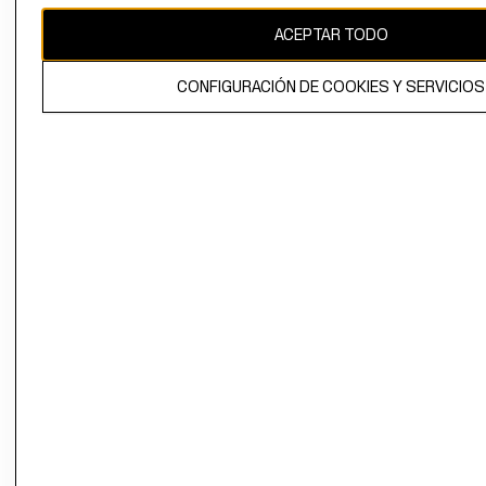
ACEPTAR TODO
El contenido de esta página web está protegido por copyright y es
propiedad de H&M Hennes & Mauritz AB.
CONFIGURACIÓN DE COOKIES Y SERVICIOS