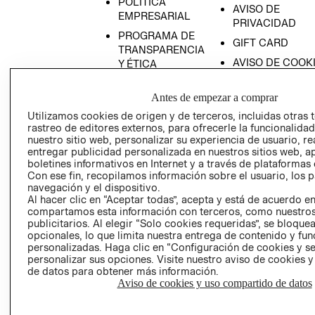
POLÍTICA
AVISO DE
EMPRESARIAL
PRIVACIDAD
PROGRAMA DE
GIFT CARD
TRANSPARENCIA
AVISO DE COOK
Y ÉTICA
(ESPAÑOL)
SUPERINTENDE
DE INDUSTRIA Y
Antes de empezar a comprar
PROGRAMA DE
COMERCIO - SI
TRANSPARENCIA
Utilizamos cookies de origen y de terceros, incluidas otras 
Y ÉTICA (INGLÉS)
rastreo de editores externos, para ofrecerle la funcionalid
PETICIONES
nuestro sitio web, personalizar su experiencia de usuario, rea
QUEJAS Y
entregar publicidad personalizada en nuestros sitios web, a
RECLAMOS
boletines informativos en Internet y a través de plataformas 
Con ese fin, recopilamos información sobre el usuario, los 
navegación y el dispositivo.
Al hacer clic en “Aceptar todas”, acepta y está de acuerdo e
compartamos esta información con terceros, como nuestros
publicitarios. Al elegir “Solo cookies requeridas”, se bloque
opcionales, lo que limita nuestra entrega de contenido y fu
personalizadas. Haga clic en “Configuración de cookies y se
Colombia ($)
personalizar sus opciones. Visite nuestro aviso de cookies 
de datos para obtener más información.
CAMBIAR REGIÓN
Aviso de cookies y uso compartido de datos