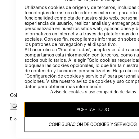
PROG
Utilizamos cookies de origen y de terceros, incluidas 
ÉTICA
tecnologías de rastreo de editores externos, para ofre
funcionalidad completa de nuestro sitio web, personal
experiencia de usuario, realizar análisis y entregar pu
personalizada en nuestros sitios web, aplicaciones y b
informativos en Internet y a través de plataformas de 
sociales. Con ese fin, recopilamos información sobre e
los patrones de navegación y el dispositivo.
Al hacer clic en “Aceptar todas”, acepta y está de acu
compartamos esta información con terceros, como nu
socios publicitarios. Al elegir “Solo cookies requeridas
bloquean las cookies opcionales, lo que limita nuestra
de contenido y funciones personalizadas. Haga clic en
“Configuración de cookies y servicios” para personali
opciones. Visite nuestro aviso de cookies y uso comp
datos para obtener más información.
Aviso de cookies y uso compartido de datos
Colombia ($)
CAMBIAR REGIÓN
ACEPTAR TODO
El contenido de esta página web está protegido por copyright y es pr
CONFIGURACIÓN DE COOKIES Y SERVICIOS