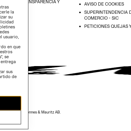
RAMA DE TRANSPARENCIA Y
AVISO DE COOKIES
otras
 (INGLÉS)
cerle la
SUPERINTENDENCIA D
izar su
COMERCIO - SIC
blicidad
PETICIONES QUEJAS 
oletines
redes
l usuario,
erdo en que
estros
”, se
 entrega
zar sus
artido de
opiedad de H&M Hennes & Mauritz AB.