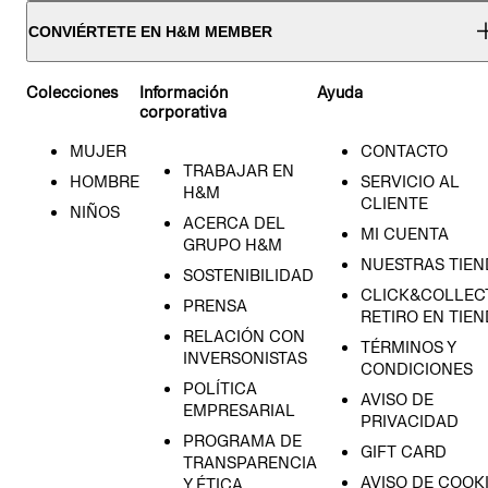
CONVIÉRTETE EN H&M MEMBER
Colecciones
Información
Ayuda
corporativa
MUJER
CONTACTO
TRABAJAR EN
HOMBRE
SERVICIO AL
H&M
CLIENTE
NIÑOS
ACERCA DEL
MI CUENTA
GRUPO H&M
NUESTRAS TIEN
SOSTENIBILIDAD
CLICK&COLLECT
PRENSA
RETIRO EN TIE
RELACIÓN CON
TÉRMINOS Y
INVERSONISTAS
CONDICIONES
POLÍTICA
AVISO DE
EMPRESARIAL
PRIVACIDAD
PROGRAMA DE
GIFT CARD
TRANSPARENCIA
AVISO DE COOK
Y ÉTICA