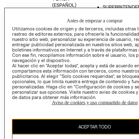
(ESPAÑOL)
SUPERINTENDE
DE INDUSTRIA Y
PROGRAMA DE
COMERCIO - SI
TRANSPARENCIA
Antes de empezar a comprar
Y ÉTICA (INGLÉS)
PETICIONES
Utilizamos cookies de origen y de terceros, incluidas otras 
rastreo de editores externos, para ofrecerle la funcionalid
QUEJAS Y
nuestro sitio web, personalizar su experiencia de usuario, rea
RECLAMOS
entregar publicidad personalizada en nuestros sitios web, a
boletines informativos en Internet y a través de plataformas 
Con ese fin, recopilamos información sobre el usuario, los 
navegación y el dispositivo.
Al hacer clic en “Aceptar todas”, acepta y está de acuerdo e
compartamos esta información con terceros, como nuestros
publicitarios. Al elegir “Solo cookies requeridas”, se bloque
opcionales, lo que limita nuestra entrega de contenido y fu
Colombia ($)
personalizadas. Haga clic en “Configuración de cookies y se
personalizar sus opciones. Visite nuestro aviso de cookies 
CAMBIAR REGIÓN
de datos para obtener más información.
Aviso de cookies y uso compartido de datos
El contenido de esta página web está protegido por copyright y es
ACEPTAR TODO
propiedad de H&M Hennes & Mauritz AB.