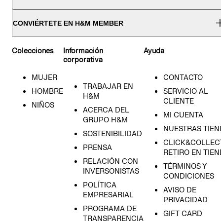
CONVIÉRTETE EN H&M MEMBER
Colecciones
Información
Ayuda
corporativa
MUJER
CONTACTO
TRABAJAR EN
HOMBRE
SERVICIO AL
H&M
CLIENTE
NIÑOS
ACERCA DEL
MI CUENTA
GRUPO H&M
NUESTRAS TIEN
SOSTENIBILIDAD
CLICK&COLLECT
PRENSA
RETIRO EN TIE
RELACIÓN CON
TÉRMINOS Y
INVERSONISTAS
CONDICIONES
POLÍTICA
AVISO DE
EMPRESARIAL
PRIVACIDAD
PROGRAMA DE
GIFT CARD
TRANSPARENCIA