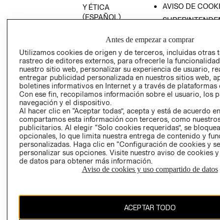
AVISO DE COOK
Y ÉTICA
(ESPAÑOL)
SUPERINTENDE
DE INDUSTRIA Y
PROGRAMA DE
COMERCIO - SI
Antes de empezar a comprar
TRANSPARENCIA
Y ÉTICA (INGLÉS)
Utilizamos cookies de origen y de terceros, incluidas otras 
PETICIONES
rastreo de editores externos, para ofrecerle la funcionalid
QUEJAS Y
nuestro sitio web, personalizar su experiencia de usuario, rea
RECLAMOS
entregar publicidad personalizada en nuestros sitios web, a
boletines informativos en Internet y a través de plataformas 
Con ese fin, recopilamos información sobre el usuario, los 
navegación y el dispositivo.
Al hacer clic en “Aceptar todas”, acepta y está de acuerdo e
compartamos esta información con terceros, como nuestros
publicitarios. Al elegir “Solo cookies requeridas”, se bloque
opcionales, lo que limita nuestra entrega de contenido y fu
Colombia ($)
personalizadas. Haga clic en “Configuración de cookies y se
personalizar sus opciones. Visite nuestro aviso de cookies 
CAMBIAR REGIÓN
de datos para obtener más información.
Aviso de cookies y uso compartido de datos
El contenido de esta página web está protegido por copyright y es
ACEPTAR TODO
propiedad de H&M Hennes & Mauritz AB.