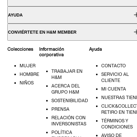
AYUDA
CONVIÉRTETE EN H&M MEMBER
Colecciones
Información
Ayuda
corporativa
MUJER
CONTACTO
TRABAJAR EN
HOMBRE
SERVICIO AL
H&M
CLIENTE
NIÑOS
ACERCA DEL
MI CUENTA
GRUPO H&M
NUESTRAS TIEN
SOSTENIBILIDAD
CLICK&COLLECT
PRENSA
RETIRO EN TIE
RELACIÓN CON
TÉRMINOS Y
INVERSONISTAS
CONDICIONES
POLÍTICA
AVISO DE