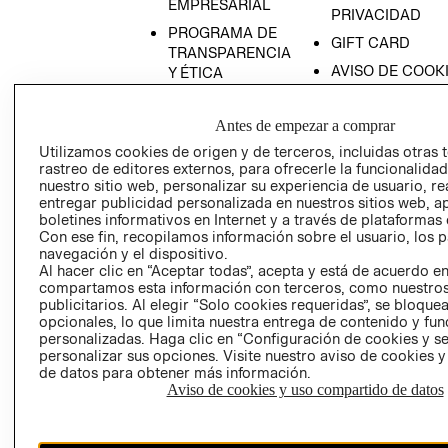
EMPRESARIAL
PRIVACIDAD
PROGRAMA DE
GIFT CARD
TRANSPARENCIA
AVISO DE COOK
Y ÉTICA
(ESPAÑOL)
SUPERINTENDE
DE INDUSTRIA Y
PROGRAMA DE
Antes de empezar a comprar
COMERCIO - SI
TRANSPARENCIA
Utilizamos cookies de origen y de terceros, incluidas otras 
Y ÉTICA (INGLÉS)
PETICIONES
rastreo de editores externos, para ofrecerle la funcionalid
nuestro sitio web, personalizar su experiencia de usuario, rea
QUEJAS Y
entregar publicidad personalizada en nuestros sitios web, a
RECLAMOS
boletines informativos en Internet y a través de plataformas 
Con ese fin, recopilamos información sobre el usuario, los 
navegación y el dispositivo.
Al hacer clic en “Aceptar todas”, acepta y está de acuerdo e
compartamos esta información con terceros, como nuestros
publicitarios. Al elegir “Solo cookies requeridas”, se bloque
opcionales, lo que limita nuestra entrega de contenido y fu
personalizadas. Haga clic en “Configuración de cookies y se
Colombia ($)
personalizar sus opciones. Visite nuestro aviso de cookies 
de datos para obtener más información.
CAMBIAR REGIÓN
Aviso de cookies y uso compartido de datos