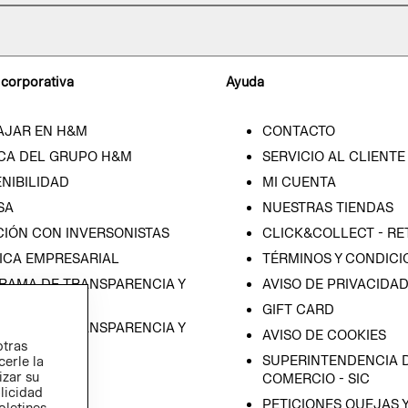
 corporativa
Ayuda
AJAR EN H&M
CONTACTO
CA DEL GRUPO H&M
SERVICIO AL CLIENTE
NIBILIDAD
MI CUENTA
SA
NUESTRAS TIENDAS
CIÓN CON INVERSONISTAS
CLICK&COLLECT - RE
ICA EMPRESARIAL
TÉRMINOS Y CONDICI
RAMA DE TRANSPARENCIA Y
AVISO DE PRIVACIDA
 (ESPAÑOL)
GIFT CARD
RAMA DE TRANSPARENCIA Y
AVISO DE COOKIES
otras
 (INGLÉS)
SUPERINTENDENCIA D
cerle la
izar su
COMERCIO - SIC
blicidad
PETICIONES QUEJAS 
oletines