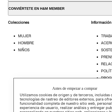
CONVIÉRTETE EN H&M MEMBER
Colecciones
Información
MUJER
TRAB
HOMBRE
ACER
NIÑOS
SOSTE
PREN
RELA
POLÍT
PROG
ÉTICA
Antes de empezar a comprar
PROG
Utilizamos cookies de origen y de terceros, incluidas 
ÉTICA
tecnologías de rastreo de editores externos, para ofre
funcionalidad completa de nuestro sitio web, personal
experiencia de usuario, realizar análisis y entregar pu
personalizada en nuestros sitios web, aplicaciones y b