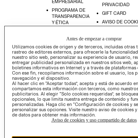
EMPRESARIAL
PRIVACIDAD
PROGRAMA DE
GIFT CARD
TRANSPARENCIA
AVISO DE COOK
Y ÉTICA
(ESPAÑOL)
SUPERINTENDE
DE INDUSTRIA Y
PROGRAMA DE
Antes de empezar a comprar
COMERCIO - SI
TRANSPARENCIA
Utilizamos cookies de origen y de terceros, incluidas otras 
Y ÉTICA (INGLÉS)
PETICIONES
rastreo de editores externos, para ofrecerle la funcionalid
nuestro sitio web, personalizar su experiencia de usuario, rea
QUEJAS Y
entregar publicidad personalizada en nuestros sitios web, a
RECLAMOS
boletines informativos en Internet y a través de plataformas 
Con ese fin, recopilamos información sobre el usuario, los 
navegación y el dispositivo.
Al hacer clic en “Aceptar todas”, acepta y está de acuerdo e
compartamos esta información con terceros, como nuestros
publicitarios. Al elegir “Solo cookies requeridas”, se bloque
opcionales, lo que limita nuestra entrega de contenido y fu
personalizadas. Haga clic en “Configuración de cookies y se
Colombia ($)
personalizar sus opciones. Visite nuestro aviso de cookies 
de datos para obtener más información.
CAMBIAR REGIÓN
Aviso de cookies y uso compartido de datos