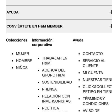
AYUDA
CONVIÉRTETE EN H&M MEMBER
Colecciones
Información
Ayuda
corporativa
MUJER
CONTACTO
TRABAJAR EN
HOMBRE
SERVICIO AL
H&M
CLIENTE
NIÑOS
ACERCA DEL
MI CUENTA
GRUPO H&M
NUESTRAS TIEN
SOSTENIBILIDAD
CLICK&COLLECT
PRENSA
RETIRO EN TIE
RELACIÓN CON
TÉRMINOS Y
INVERSONISTAS
CONDICIONES
POLÍTICA
AVISO DE