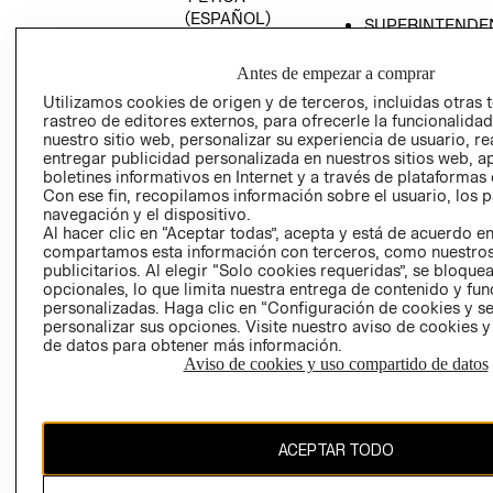
(ESPAÑOL)
SUPERINTENDE
DE INDUSTRIA Y
PROGRAMA DE
COMERCIO - SI
TRANSPARENCIA
Antes de empezar a comprar
Y ÉTICA (INGLÉS)
PETICIONES
Utilizamos cookies de origen y de terceros, incluidas otras 
rastreo de editores externos, para ofrecerle la funcionalid
QUEJAS Y
nuestro sitio web, personalizar su experiencia de usuario, rea
RECLAMOS
entregar publicidad personalizada en nuestros sitios web, a
boletines informativos en Internet y a través de plataformas 
Con ese fin, recopilamos información sobre el usuario, los 
navegación y el dispositivo.
Al hacer clic en “Aceptar todas”, acepta y está de acuerdo e
compartamos esta información con terceros, como nuestros
publicitarios. Al elegir “Solo cookies requeridas”, se bloque
opcionales, lo que limita nuestra entrega de contenido y fu
Colombia ($)
personalizadas. Haga clic en “Configuración de cookies y se
personalizar sus opciones. Visite nuestro aviso de cookies 
CAMBIAR REGIÓN
de datos para obtener más información.
Aviso de cookies y uso compartido de datos
El contenido de esta página web está protegido por copyright y es
ACEPTAR TODO
propiedad de H&M Hennes & Mauritz AB.