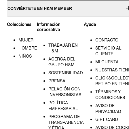
CONVIÉRTETE EN H&M MEMBER
Colecciones
Información
Ayuda
corporativa
MUJER
CONTACTO
TRABAJAR EN
HOMBRE
SERVICIO AL
H&M
CLIENTE
NIÑOS
ACERCA DEL
MI CUENTA
GRUPO H&M
NUESTRAS TIEN
SOSTENIBILIDAD
CLICK&COLLECT
PRENSA
RETIRO EN TIE
RELACIÓN CON
TÉRMINOS Y
INVERSONISTAS
CONDICIONES
POLÍTICA
AVISO DE
EMPRESARIAL
PRIVACIDAD
PROGRAMA DE
GIFT CARD
TRANSPARENCIA
AVISO DE COOK
Y ÉTICA