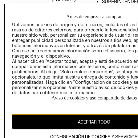
SUPERINTENDE
DE INDUSTRIA Y
PROGRAMA DE
COMERCIO - SI
TRANSPARENCIA
Antes de empezar a comprar
Y ÉTICA (INGLÉS)
PETICIONES
Utilizamos cookies de origen y de terceros, incluidas otras 
QUEJAS Y
rastreo de editores externos, para ofrecerle la funcionalid
RECLAMOS
nuestro sitio web, personalizar su experiencia de usuario, rea
entregar publicidad personalizada en nuestros sitios web, a
boletines informativos en Internet y a través de plataformas 
Con ese fin, recopilamos información sobre el usuario, los 
navegación y el dispositivo.
Al hacer clic en “Aceptar todas”, acepta y está de acuerdo e
compartamos esta información con terceros, como nuestros
publicitarios. Al elegir “Solo cookies requeridas”, se bloque
opcionales, lo que limita nuestra entrega de contenido y fu
Colombia ($)
personalizadas. Haga clic en “Configuración de cookies y se
personalizar sus opciones. Visite nuestro aviso de cookies 
CAMBIAR REGIÓN
de datos para obtener más información.
Aviso de cookies y uso compartido de datos
El contenido de esta página web está protegido por copyright y es
propiedad de H&M Hennes & Mauritz AB.
ACEPTAR TODO
CONFIGURACIÓN DE COOKIES Y SERVICIOS