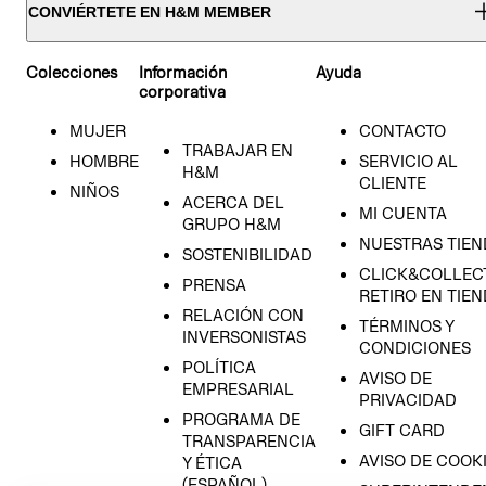
CONVIÉRTETE EN H&M MEMBER
Colecciones
Información
Ayuda
corporativa
MUJER
CONTACTO
TRABAJAR EN
HOMBRE
SERVICIO AL
H&M
CLIENTE
NIÑOS
ACERCA DEL
MI CUENTA
GRUPO H&M
NUESTRAS TIEN
SOSTENIBILIDAD
CLICK&COLLECT
PRENSA
RETIRO EN TIE
RELACIÓN CON
TÉRMINOS Y
INVERSONISTAS
CONDICIONES
POLÍTICA
AVISO DE
EMPRESARIAL
PRIVACIDAD
PROGRAMA DE
GIFT CARD
TRANSPARENCIA
AVISO DE COOK
Y ÉTICA
(ESPAÑOL)