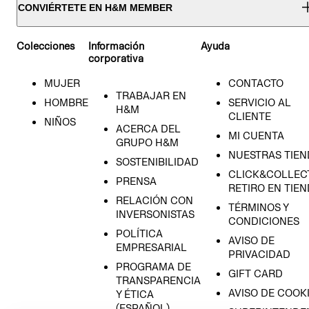
CONVIÉRTETE EN H&M MEMBER
Colecciones
Información
Ayuda
corporativa
MUJER
CONTACTO
TRABAJAR EN
HOMBRE
SERVICIO AL
H&M
CLIENTE
NIÑOS
ACERCA DEL
MI CUENTA
GRUPO H&M
NUESTRAS TIEN
SOSTENIBILIDAD
CLICK&COLLECT
PRENSA
RETIRO EN TIE
RELACIÓN CON
TÉRMINOS Y
INVERSONISTAS
CONDICIONES
POLÍTICA
AVISO DE
EMPRESARIAL
PRIVACIDAD
PROGRAMA DE
GIFT CARD
TRANSPARENCIA
AVISO DE COOK
Y ÉTICA
(ESPAÑOL)