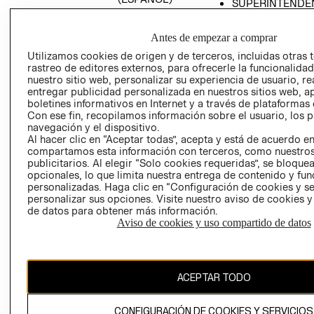
SUPERINTENDE
DE INDUSTRIA Y
PROGRAMA DE
COMERCIO - SI
TRANSPARENCIA
Antes de empezar a comprar
Y ÉTICA (INGLÉS)
PETICIONES
Utilizamos cookies de origen y de terceros, incluidas otras 
QUEJAS Y
rastreo de editores externos, para ofrecerle la funcionalid
RECLAMOS
nuestro sitio web, personalizar su experiencia de usuario, rea
entregar publicidad personalizada en nuestros sitios web, a
boletines informativos en Internet y a través de plataformas 
Con ese fin, recopilamos información sobre el usuario, los 
navegación y el dispositivo.
Al hacer clic en “Aceptar todas”, acepta y está de acuerdo e
compartamos esta información con terceros, como nuestros
publicitarios. Al elegir “Solo cookies requeridas”, se bloque
opcionales, lo que limita nuestra entrega de contenido y fu
Colombia ($)
personalizadas. Haga clic en “Configuración de cookies y se
personalizar sus opciones. Visite nuestro aviso de cookies 
CAMBIAR REGIÓN
de datos para obtener más información.
Aviso de cookies y uso compartido de datos
El contenido de esta página web está protegido por copyright y es
propiedad de H&M Hennes & Mauritz AB.
ACEPTAR TODO
CONFIGURACIÓN DE COOKIES Y SERVICIOS