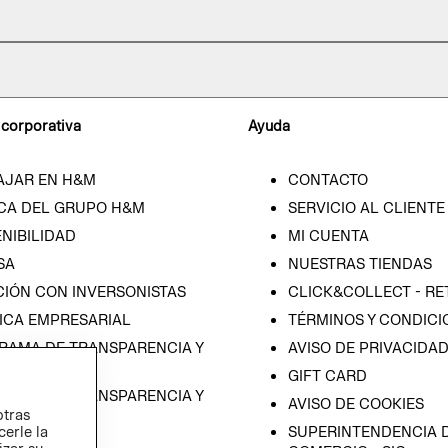
 corporativa
Ayuda
AJAR EN H&M
CONTACTO
CA DEL GRUPO H&M
SERVICIO AL CLIENTE
NIBILIDAD
MI CUENTA
SA
NUESTRAS TIENDAS
CIÓN CON INVERSONISTAS
CLICK&COLLECT - RE
ICA EMPRESARIAL
TÉRMINOS Y CONDICI
RAMA DE TRANSPARENCIA Y
AVISO DE PRIVACIDA
 (ESPAÑOL)
GIFT CARD
RAMA DE TRANSPARENCIA Y
AVISO DE COOKIES
otras
 (INGLÉS)
cerle la
SUPERINTENDENCIA D