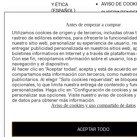
AVISO DE COOK
Y ÉTICA
(ESPAÑOL)
SUPERINTENDE
DE INDUSTRIA Y
PROGRAMA DE
COMERCIO - SI
Antes de empezar a comprar
TRANSPARENCIA
Y ÉTICA (INGLÉS)
Utilizamos cookies de origen y de terceros, incluidas otras 
PETICIONES
rastreo de editores externos, para ofrecerle la funcionalid
QUEJAS Y
nuestro sitio web, personalizar su experiencia de usuario, rea
RECLAMOS
entregar publicidad personalizada en nuestros sitios web, a
boletines informativos en Internet y a través de plataformas 
Con ese fin, recopilamos información sobre el usuario, los 
navegación y el dispositivo.
Al hacer clic en “Aceptar todas”, acepta y está de acuerdo e
compartamos esta información con terceros, como nuestros
publicitarios. Al elegir “Solo cookies requeridas”, se bloque
opcionales, lo que limita nuestra entrega de contenido y fu
Colombia ($)
personalizadas. Haga clic en “Configuración de cookies y se
personalizar sus opciones. Visite nuestro aviso de cookies 
CAMBIAR REGIÓN
de datos para obtener más información.
Aviso de cookies y uso compartido de datos
El contenido de esta página web está protegido por copyright y es
ACEPTAR TODO
propiedad de H&M Hennes & Mauritz AB.