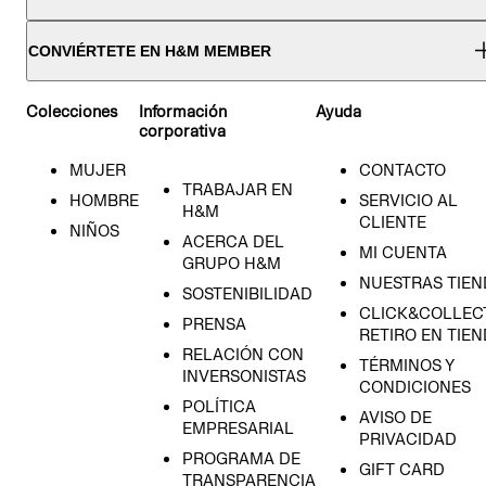
CONVIÉRTETE EN H&M MEMBER
Colecciones
Información
Ayuda
corporativa
MUJER
CONTACTO
TRABAJAR EN
HOMBRE
SERVICIO AL
H&M
CLIENTE
NIÑOS
ACERCA DEL
MI CUENTA
GRUPO H&M
NUESTRAS TIEN
SOSTENIBILIDAD
CLICK&COLLECT
PRENSA
RETIRO EN TIE
RELACIÓN CON
TÉRMINOS Y
INVERSONISTAS
CONDICIONES
POLÍTICA
AVISO DE
EMPRESARIAL
PRIVACIDAD
PROGRAMA DE
GIFT CARD
TRANSPARENCIA