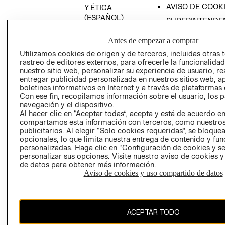
AVISO DE COOK
Y ÉTICA
(ESPAÑOL)
SUPERINTENDE
DE INDUSTRIA Y
PROGRAMA DE
COMERCIO - SI
Antes de empezar a comprar
TRANSPARENCIA
Y ÉTICA (INGLÉS)
Utilizamos cookies de origen y de terceros, incluidas otras 
PETICIONES
rastreo de editores externos, para ofrecerle la funcionalid
QUEJAS Y
nuestro sitio web, personalizar su experiencia de usuario, rea
RECLAMOS
entregar publicidad personalizada en nuestros sitios web, a
boletines informativos en Internet y a través de plataformas 
Con ese fin, recopilamos información sobre el usuario, los 
navegación y el dispositivo.
Al hacer clic en “Aceptar todas”, acepta y está de acuerdo e
compartamos esta información con terceros, como nuestros
publicitarios. Al elegir “Solo cookies requeridas”, se bloque
opcionales, lo que limita nuestra entrega de contenido y fu
Colombia ($)
personalizadas. Haga clic en “Configuración de cookies y se
personalizar sus opciones. Visite nuestro aviso de cookies 
CAMBIAR REGIÓN
de datos para obtener más información.
Aviso de cookies y uso compartido de datos
El contenido de esta página web está protegido por copyright y es
ACEPTAR TODO
propiedad de H&M Hennes & Mauritz AB.