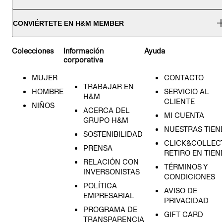
CONVIÉRTETE EN H&M MEMBER
Colecciones
Información
Ayuda
corporativa
MUJER
CONTACTO
TRABAJAR EN
HOMBRE
SERVICIO AL
H&M
CLIENTE
NIÑOS
ACERCA DEL
MI CUENTA
GRUPO H&M
NUESTRAS TIEN
SOSTENIBILIDAD
CLICK&COLLECT
PRENSA
RETIRO EN TIE
RELACIÓN CON
TÉRMINOS Y
INVERSONISTAS
CONDICIONES
POLÍTICA
AVISO DE
EMPRESARIAL
PRIVACIDAD
PROGRAMA DE
GIFT CARD
TRANSPARENCIA