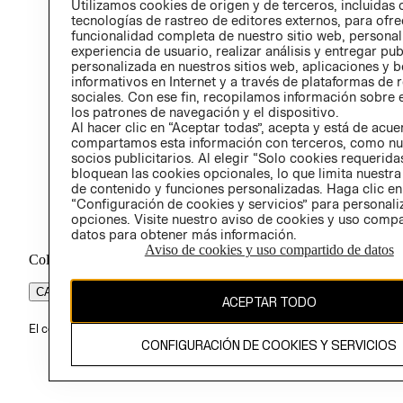
Utilizamos cookies de origen y de terceros, incluidas 
ÉTICA
tecnologías de rastreo de editores externos, para ofre
funcionalidad completa de nuestro sitio web, personal
experiencia de usuario, realizar análisis y entregar pu
personalizada en nuestros sitios web, aplicaciones y b
informativos en Internet y a través de plataformas de 
sociales. Con ese fin, recopilamos información sobre e
los patrones de navegación y el dispositivo.
Al hacer clic en “Aceptar todas”, acepta y está de acu
compartamos esta información con terceros, como nu
socios publicitarios. Al elegir “Solo cookies requeridas
bloquean las cookies opcionales, lo que limita nuestra
de contenido y funciones personalizadas. Haga clic en
“Configuración de cookies y servicios” para personali
opciones. Visite nuestro aviso de cookies y uso comp
datos para obtener más información.
Aviso de cookies y uso compartido de datos
Colombia ($)
CAMBIAR REGIÓN
ACEPTAR TODO
El contenido de esta página web está protegido por copyright y es pr
CONFIGURACIÓN DE COOKIES Y SERVICIOS