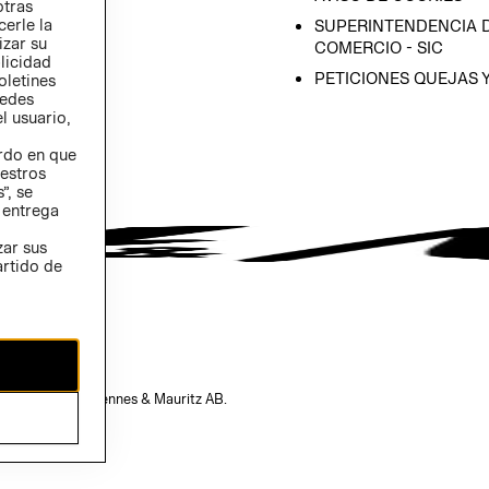
otras
 (INGLÉS)
cerle la
SUPERINTENDENCIA D
izar su
COMERCIO - SIC
blicidad
PETICIONES QUEJAS 
oletines
redes
l usuario,
erdo en que
estros
”, se
 entrega
zar sus
artido de
opiedad de H&M Hennes & Mauritz AB.