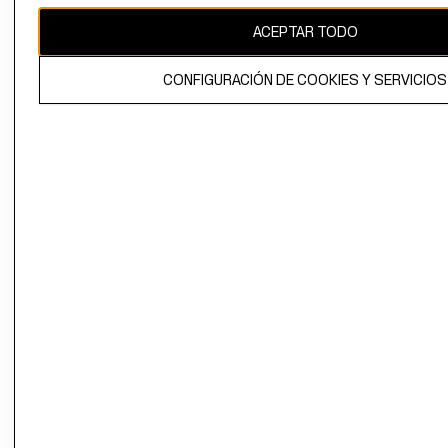
ACEPTAR TODO
El contenido de esta página web está protegido por copyright y es
propiedad de H&M Hennes & Mauritz AB.
CONFIGURACIÓN DE COOKIES Y SERVICIOS