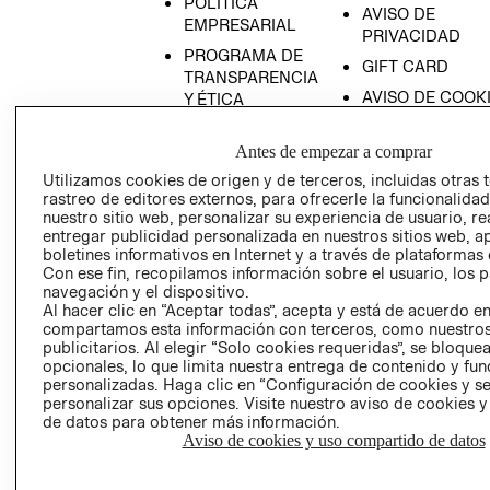
POLÍTICA
AVISO DE
EMPRESARIAL
PRIVACIDAD
PROGRAMA DE
GIFT CARD
TRANSPARENCIA
AVISO DE COOK
Y ÉTICA
(ESPAÑOL)
SUPERINTENDE
DE INDUSTRIA Y
Antes de empezar a comprar
PROGRAMA DE
COMERCIO - SI
TRANSPARENCIA
Utilizamos cookies de origen y de terceros, incluidas otras 
Y ÉTICA (INGLÉS)
rastreo de editores externos, para ofrecerle la funcionalid
PETICIONES
nuestro sitio web, personalizar su experiencia de usuario, rea
QUEJAS Y
entregar publicidad personalizada en nuestros sitios web, a
RECLAMOS
boletines informativos en Internet y a través de plataformas 
Con ese fin, recopilamos información sobre el usuario, los 
navegación y el dispositivo.
Al hacer clic en “Aceptar todas”, acepta y está de acuerdo e
compartamos esta información con terceros, como nuestros
publicitarios. Al elegir “Solo cookies requeridas”, se bloque
opcionales, lo que limita nuestra entrega de contenido y fu
personalizadas. Haga clic en “Configuración de cookies y se
Colombia ($)
personalizar sus opciones. Visite nuestro aviso de cookies 
de datos para obtener más información.
CAMBIAR REGIÓN
Aviso de cookies y uso compartido de datos