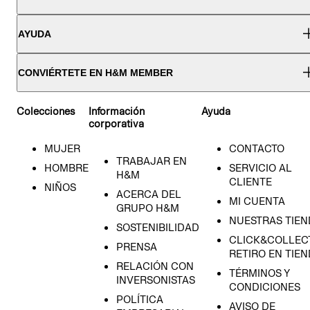
AYUDA
CONVIÉRTETE EN H&M MEMBER
Colecciones
Información
Ayuda
corporativa
MUJER
CONTACTO
TRABAJAR EN
HOMBRE
SERVICIO AL
H&M
CLIENTE
NIÑOS
ACERCA DEL
MI CUENTA
GRUPO H&M
NUESTRAS TIEN
SOSTENIBILIDAD
CLICK&COLLECT
PRENSA
RETIRO EN TIE
RELACIÓN CON
TÉRMINOS Y
INVERSONISTAS
CONDICIONES
POLÍTICA
AVISO DE