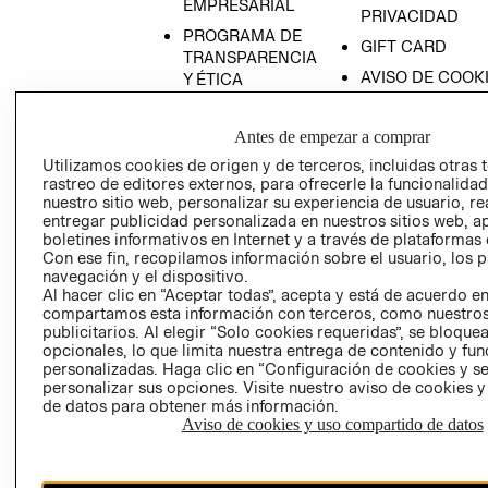
EMPRESARIAL
PRIVACIDAD
PROGRAMA DE
GIFT CARD
TRANSPARENCIA
AVISO DE COOK
Y ÉTICA
(ESPAÑOL)
SUPERINTENDE
DE INDUSTRIA Y
PROGRAMA DE
Antes de empezar a comprar
COMERCIO - SI
TRANSPARENCIA
Utilizamos cookies de origen y de terceros, incluidas otras 
Y ÉTICA (INGLÉS)
PETICIONES
rastreo de editores externos, para ofrecerle la funcionalid
nuestro sitio web, personalizar su experiencia de usuario, rea
QUEJAS Y
entregar publicidad personalizada en nuestros sitios web, a
RECLAMOS
boletines informativos en Internet y a través de plataformas 
Con ese fin, recopilamos información sobre el usuario, los 
navegación y el dispositivo.
Al hacer clic en “Aceptar todas”, acepta y está de acuerdo e
compartamos esta información con terceros, como nuestros
publicitarios. Al elegir “Solo cookies requeridas”, se bloque
opcionales, lo que limita nuestra entrega de contenido y fu
personalizadas. Haga clic en “Configuración de cookies y se
Colombia ($)
personalizar sus opciones. Visite nuestro aviso de cookies 
de datos para obtener más información.
CAMBIAR REGIÓN
Aviso de cookies y uso compartido de datos