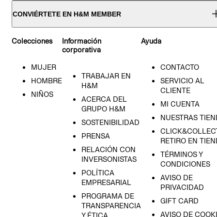
CONVIÉRTETE EN H&M MEMBER
Colecciones
Información
Ayuda
corporativa
MUJER
CONTACTO
TRABAJAR EN
HOMBRE
SERVICIO AL
H&M
CLIENTE
NIÑOS
ACERCA DEL
MI CUENTA
GRUPO H&M
NUESTRAS TIEN
SOSTENIBILIDAD
CLICK&COLLECT
PRENSA
RETIRO EN TIE
RELACIÓN CON
TÉRMINOS Y
INVERSONISTAS
CONDICIONES
POLÍTICA
AVISO DE
EMPRESARIAL
PRIVACIDAD
PROGRAMA DE
GIFT CARD
TRANSPARENCIA
AVISO DE COOK
Y ÉTICA