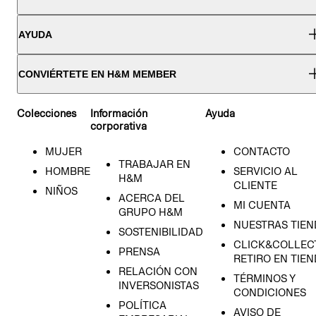
AYUDA
CONVIÉRTETE EN H&M MEMBER
Colecciones
Información
Ayuda
corporativa
MUJER
CONTACTO
TRABAJAR EN
HOMBRE
SERVICIO AL
H&M
CLIENTE
NIÑOS
ACERCA DEL
MI CUENTA
GRUPO H&M
NUESTRAS TIEN
SOSTENIBILIDAD
CLICK&COLLECT
PRENSA
RETIRO EN TIE
RELACIÓN CON
TÉRMINOS Y
INVERSONISTAS
CONDICIONES
POLÍTICA
AVISO DE