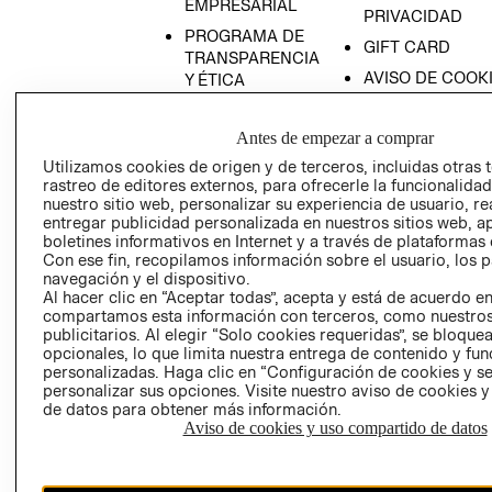
EMPRESARIAL
PRIVACIDAD
PROGRAMA DE
GIFT CARD
TRANSPARENCIA
AVISO DE COOK
Y ÉTICA
(ESPAÑOL)
SUPERINTENDE
DE INDUSTRIA Y
PROGRAMA DE
Antes de empezar a comprar
COMERCIO - SI
TRANSPARENCIA
Utilizamos cookies de origen y de terceros, incluidas otras 
Y ÉTICA (INGLÉS)
PETICIONES
rastreo de editores externos, para ofrecerle la funcionalid
nuestro sitio web, personalizar su experiencia de usuario, rea
QUEJAS Y
entregar publicidad personalizada en nuestros sitios web, a
RECLAMOS
boletines informativos en Internet y a través de plataformas 
Con ese fin, recopilamos información sobre el usuario, los 
navegación y el dispositivo.
Al hacer clic en “Aceptar todas”, acepta y está de acuerdo e
compartamos esta información con terceros, como nuestros
publicitarios. Al elegir “Solo cookies requeridas”, se bloque
opcionales, lo que limita nuestra entrega de contenido y fu
personalizadas. Haga clic en “Configuración de cookies y se
Colombia ($)
personalizar sus opciones. Visite nuestro aviso de cookies 
de datos para obtener más información.
CAMBIAR REGIÓN
Aviso de cookies y uso compartido de datos