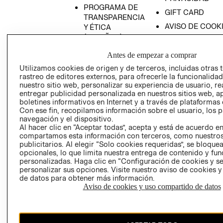
PROGRAMA DE
GIFT CARD
TRANSPARENCIA
AVISO DE COOK
Y ÉTICA
(ESPAÑOL)
SUPERINTENDE
DE INDUSTRIA Y
PROGRAMA DE
Antes de empezar a comprar
COMERCIO - SI
TRANSPARENCIA
Utilizamos cookies de origen y de terceros, incluidas otras 
Y ÉTICA (INGLÉS)
PETICIONES
rastreo de editores externos, para ofrecerle la funcionalid
QUEJAS Y
nuestro sitio web, personalizar su experiencia de usuario, rea
entregar publicidad personalizada en nuestros sitios web, a
RECLAMOS
boletines informativos en Internet y a través de plataformas 
Con ese fin, recopilamos información sobre el usuario, los 
navegación y el dispositivo.
Al hacer clic en “Aceptar todas”, acepta y está de acuerdo e
compartamos esta información con terceros, como nuestros
publicitarios. Al elegir “Solo cookies requeridas”, se bloque
opcionales, lo que limita nuestra entrega de contenido y fu
personalizadas. Haga clic en “Configuración de cookies y se
Colombia ($)
personalizar sus opciones. Visite nuestro aviso de cookies 
de datos para obtener más información.
CAMBIAR REGIÓN
Aviso de cookies y uso compartido de datos