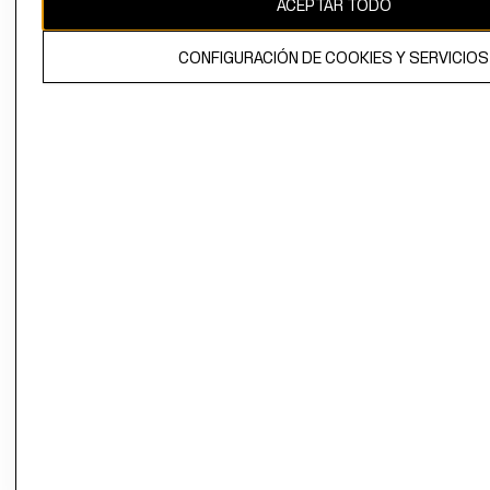
ACEPTAR TODO
El contenido de esta página web está protegido por copyright y es
propiedad de H&M Hennes & Mauritz AB.
CONFIGURACIÓN DE COOKIES Y SERVICIOS