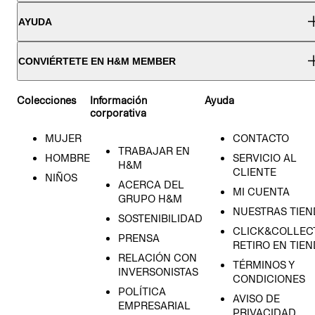
AYUDA
CONVIÉRTETE EN H&M MEMBER
Colecciones
Información
Ayuda
corporativa
MUJER
CONTACTO
TRABAJAR EN
HOMBRE
SERVICIO AL
H&M
CLIENTE
NIÑOS
ACERCA DEL
MI CUENTA
GRUPO H&M
NUESTRAS TIEN
SOSTENIBILIDAD
CLICK&COLLECT
PRENSA
RETIRO EN TIE
RELACIÓN CON
TÉRMINOS Y
INVERSONISTAS
CONDICIONES
POLÍTICA
AVISO DE
EMPRESARIAL
PRIVACIDAD