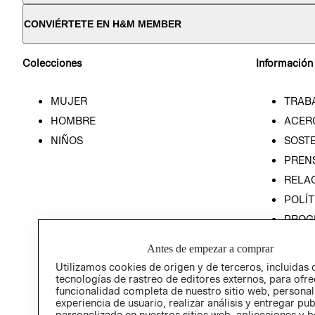
CONVIÉRTETE EN H&M MEMBER
Colecciones
Información
MUJER
TRAB
HOMBRE
ACER
NIÑOS
SOSTE
PREN
RELA
POLÍT
PROG
ÉTICA
Antes de empezar a comprar
PROG
Utilizamos cookies de origen y de terceros, incluidas 
ÉTICA
tecnologías de rastreo de editores externos, para ofre
funcionalidad completa de nuestro sitio web, personal
experiencia de usuario, realizar análisis y entregar pu
personalizada en nuestros sitios web, aplicaciones y b