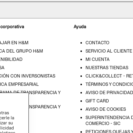
 corporativa
Ayuda
AJAR EN H&M
CONTACTO
CA DEL GRUPO H&M
SERVICIO AL CLIENTE
NIBILIDAD
MI CUENTA
SA
NUESTRAS TIENDAS
CIÓN CON INVERSONISTAS
CLICK&COLLECT - RE
ICA EMPRESARIAL
TÉRMINOS Y CONDICI
RAMA DE TRANSPARENCIA Y
AVISO DE PRIVACIDA
 (ESPAÑOL)
GIFT CARD
RAMA DE TRANSPARENCIA Y
AVISO DE COOKIES
otras
 (INGLÉS)
SUPERINTENDENCIA D
cerle la
izar su
COMERCIO - SIC
blicidad
PETICIONES QUEJAS 
oletines