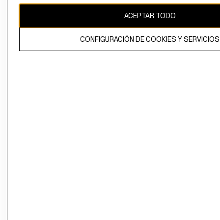
ACEPTAR TODO
El contenido de esta página web está protegido por copyright y es
propiedad de H&M Hennes & Mauritz AB.
CONFIGURACIÓN DE COOKIES Y SERVICIOS