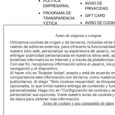
POLÍTICA
AVISO DE
EMPRESARIAL
PRIVACIDAD
PROGRAMA DE
GIFT CARD
TRANSPARENCIA
AVISO DE COOK
Y ÉTICA
(ESPAÑOL)
SUPERINTENDE
DE INDUSTRIA Y
Antes de empezar a comprar
PROGRAMA DE
COMERCIO - SI
TRANSPARENCIA
Utilizamos cookies de origen y de terceros, incluidas otras 
Y ÉTICA (INGLÉS)
rastreo de editores externos, para ofrecerle la funcionalid
PETICIONES
nuestro sitio web, personalizar su experiencia de usuario, rea
QUEJAS Y
entregar publicidad personalizada en nuestros sitios web, a
RECLAMOS
boletines informativos en Internet y a través de plataformas 
Con ese fin, recopilamos información sobre el usuario, los 
navegación y el dispositivo.
Al hacer clic en “Aceptar todas”, acepta y está de acuerdo e
compartamos esta información con terceros, como nuestros
publicitarios. Al elegir “Solo cookies requeridas”, se bloque
opcionales, lo que limita nuestra entrega de contenido y fu
personalizadas. Haga clic en “Configuración de cookies y se
Colombia ($)
personalizar sus opciones. Visite nuestro aviso de cookies 
de datos para obtener más información.
CAMBIAR REGIÓN
Aviso de cookies y uso compartido de datos