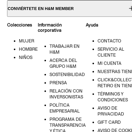
CONVIÉRTETE EN H&M MEMBER
Colecciones
Información
Ayuda
corporativa
MUJER
CONTACTO
TRABAJAR EN
HOMBRE
SERVICIO AL
H&M
CLIENTE
NIÑOS
ACERCA DEL
MI CUENTA
GRUPO H&M
NUESTRAS TIEN
SOSTENIBILIDAD
CLICK&COLLECT
PRENSA
RETIRO EN TIE
RELACIÓN CON
TÉRMINOS Y
INVERSONISTAS
CONDICIONES
POLÍTICA
AVISO DE
EMPRESARIAL
PRIVACIDAD
PROGRAMA DE
GIFT CARD
TRANSPARENCIA
AVISO DE COOK
Y ÉTICA