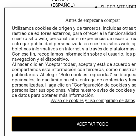
(ESPAÑOL)
SUPERINTENDE
DE INDUSTRIA Y
PROGRAMA DE
COMERCIO - SI
TRANSPARENCIA
Antes de empezar a comprar
Y ÉTICA (INGLÉS)
PETICIONES
Utilizamos cookies de origen y de terceros, incluidas otras 
rastreo de editores externos, para ofrecerle la funcionalid
QUEJAS Y
nuestro sitio web, personalizar su experiencia de usuario, rea
RECLAMOS
entregar publicidad personalizada en nuestros sitios web, a
boletines informativos en Internet y a través de plataformas 
Con ese fin, recopilamos información sobre el usuario, los 
navegación y el dispositivo.
Al hacer clic en “Aceptar todas”, acepta y está de acuerdo e
compartamos esta información con terceros, como nuestros
publicitarios. Al elegir “Solo cookies requeridas”, se bloque
opcionales, lo que limita nuestra entrega de contenido y fu
Colombia ($)
personalizadas. Haga clic en “Configuración de cookies y se
personalizar sus opciones. Visite nuestro aviso de cookies 
CAMBIAR REGIÓN
de datos para obtener más información.
Aviso de cookies y uso compartido de datos
El contenido de esta página web está protegido por copyright y es
ACEPTAR TODO
propiedad de H&M Hennes & Mauritz AB.