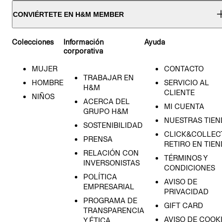
CONVIÉRTETE EN H&M MEMBER
Colecciones
Información
Ayuda
corporativa
MUJER
CONTACTO
TRABAJAR EN
HOMBRE
SERVICIO AL
H&M
CLIENTE
NIÑOS
ACERCA DEL
MI CUENTA
GRUPO H&M
NUESTRAS TIEN
SOSTENIBILIDAD
CLICK&COLLECT
PRENSA
RETIRO EN TIE
RELACIÓN CON
TÉRMINOS Y
INVERSONISTAS
CONDICIONES
POLÍTICA
AVISO DE
EMPRESARIAL
PRIVACIDAD
PROGRAMA DE
GIFT CARD
TRANSPARENCIA
AVISO DE COOK
Y ÉTICA