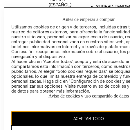
(ESPAÑOL)
SUPERINTENDE
DE INDUSTRIA Y
PROGRAMA DE
COMERCIO - SI
TRANSPARENCIA
Antes de empezar a comprar
Y ÉTICA (INGLÉS)
PETICIONES
Utilizamos cookies de origen y de terceros, incluidas otras 
rastreo de editores externos, para ofrecerle la funcionalid
QUEJAS Y
nuestro sitio web, personalizar su experiencia de usuario, rea
RECLAMOS
entregar publicidad personalizada en nuestros sitios web, a
boletines informativos en Internet y a través de plataformas 
Con ese fin, recopilamos información sobre el usuario, los 
navegación y el dispositivo.
Al hacer clic en “Aceptar todas”, acepta y está de acuerdo e
compartamos esta información con terceros, como nuestros
publicitarios. Al elegir “Solo cookies requeridas”, se bloque
opcionales, lo que limita nuestra entrega de contenido y fu
Colombia ($)
personalizadas. Haga clic en “Configuración de cookies y se
personalizar sus opciones. Visite nuestro aviso de cookies 
CAMBIAR REGIÓN
de datos para obtener más información.
Aviso de cookies y uso compartido de datos
El contenido de esta página web está protegido por copyright y es
ACEPTAR TODO
propiedad de H&M Hennes & Mauritz AB.