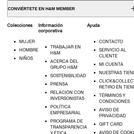
CONVIÉRTETE EN H&M MEMBER
Colecciones
Información
Ayuda
corporativa
MUJER
CONTACTO
TRABAJAR EN
HOMBRE
SERVICIO AL
H&M
CLIENTE
NIÑOS
ACERCA DEL
MI CUENTA
GRUPO H&M
NUESTRAS TIEN
SOSTENIBILIDAD
CLICK&COLLECT
PRENSA
RETIRO EN TIE
RELACIÓN CON
TÉRMINOS Y
INVERSONISTAS
CONDICIONES
POLÍTICA
AVISO DE
EMPRESARIAL
PRIVACIDAD
PROGRAMA DE
GIFT CARD
TRANSPARENCIA
AVISO DE COOK
Y ÉTICA