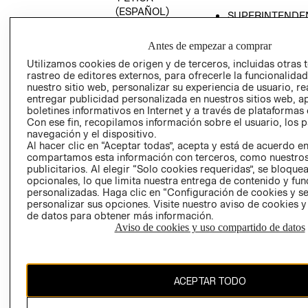
(ESPAÑOL)
SUPERINTENDE
DE INDUSTRIA Y
PROGRAMA DE
COMERCIO - SI
TRANSPARENCIA
Antes de empezar a comprar
Y ÉTICA (INGLÉS)
PETICIONES
Utilizamos cookies de origen y de terceros, incluidas otras 
rastreo de editores externos, para ofrecerle la funcionalid
QUEJAS Y
nuestro sitio web, personalizar su experiencia de usuario, rea
RECLAMOS
entregar publicidad personalizada en nuestros sitios web, a
boletines informativos en Internet y a través de plataformas 
Con ese fin, recopilamos información sobre el usuario, los 
navegación y el dispositivo.
Al hacer clic en “Aceptar todas”, acepta y está de acuerdo e
compartamos esta información con terceros, como nuestros
publicitarios. Al elegir “Solo cookies requeridas”, se bloque
opcionales, lo que limita nuestra entrega de contenido y fu
Colombia ($)
personalizadas. Haga clic en “Configuración de cookies y se
personalizar sus opciones. Visite nuestro aviso de cookies 
CAMBIAR REGIÓN
de datos para obtener más información.
Aviso de cookies y uso compartido de datos
El contenido de esta página web está protegido por copyright y es
ACEPTAR TODO
propiedad de H&M Hennes & Mauritz AB.