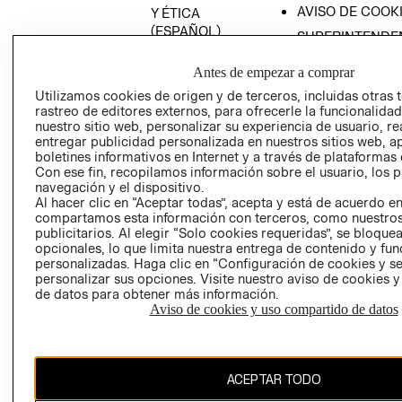
AVISO DE COOK
Y ÉTICA
(ESPAÑOL)
SUPERINTENDE
DE INDUSTRIA Y
PROGRAMA DE
COMERCIO - SI
Antes de empezar a comprar
TRANSPARENCIA
Y ÉTICA (INGLÉS)
Utilizamos cookies de origen y de terceros, incluidas otras 
PETICIONES
rastreo de editores externos, para ofrecerle la funcionalid
QUEJAS Y
nuestro sitio web, personalizar su experiencia de usuario, rea
RECLAMOS
entregar publicidad personalizada en nuestros sitios web, a
boletines informativos en Internet y a través de plataformas 
Con ese fin, recopilamos información sobre el usuario, los 
navegación y el dispositivo.
Al hacer clic en “Aceptar todas”, acepta y está de acuerdo e
compartamos esta información con terceros, como nuestros
publicitarios. Al elegir “Solo cookies requeridas”, se bloque
opcionales, lo que limita nuestra entrega de contenido y fu
Colombia ($)
personalizadas. Haga clic en “Configuración de cookies y se
personalizar sus opciones. Visite nuestro aviso de cookies 
CAMBIAR REGIÓN
de datos para obtener más información.
Aviso de cookies y uso compartido de datos
El contenido de esta página web está protegido por copyright y es
ACEPTAR TODO
propiedad de H&M Hennes & Mauritz AB.