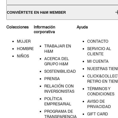
CONVIÉRTETE EN H&M MEMBER
Colecciones
Información
Ayuda
corporativa
MUJER
CONTACTO
TRABAJAR EN
HOMBRE
SERVICIO AL
H&M
CLIENTE
NIÑOS
ACERCA DEL
MI CUENTA
GRUPO H&M
NUESTRAS TIEN
SOSTENIBILIDAD
CLICK&COLLECT
PRENSA
RETIRO EN TIE
RELACIÓN CON
TÉRMINOS Y
INVERSONISTAS
CONDICIONES
POLÍTICA
AVISO DE
EMPRESARIAL
PRIVACIDAD
PROGRAMA DE
GIFT CARD
TRANSPARENCIA