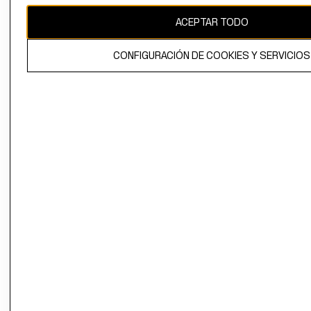
ACEPTAR TODO
El contenido de esta página web está protegido por copyright y es
propiedad de H&M Hennes & Mauritz AB.
CONFIGURACIÓN DE COOKIES Y SERVICIOS