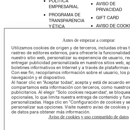
POLÍTICA
AVISO DE
EMPRESARIAL
PRIVACIDAD
PROGRAMA DE
GIFT CARD
TRANSPARENCIA
AVISO DE COOK
Y ÉTICA
(ESPAÑOL)
SUPERINTENDE
DE INDUSTRIA Y
Antes de empezar a comprar
PROGRAMA DE
COMERCIO - SI
TRANSPARENCIA
Utilizamos cookies de origen y de terceros, incluidas otras 
Y ÉTICA (INGLÉS)
rastreo de editores externos, para ofrecerle la funcionalid
PETICIONES
nuestro sitio web, personalizar su experiencia de usuario, rea
QUEJAS Y
entregar publicidad personalizada en nuestros sitios web, a
RECLAMOS
boletines informativos en Internet y a través de plataformas 
Con ese fin, recopilamos información sobre el usuario, los 
navegación y el dispositivo.
Al hacer clic en “Aceptar todas”, acepta y está de acuerdo e
compartamos esta información con terceros, como nuestros
publicitarios. Al elegir “Solo cookies requeridas”, se bloque
opcionales, lo que limita nuestra entrega de contenido y fu
personalizadas. Haga clic en “Configuración de cookies y se
Colombia ($)
personalizar sus opciones. Visite nuestro aviso de cookies 
de datos para obtener más información.
CAMBIAR REGIÓN
Aviso de cookies y uso compartido de datos