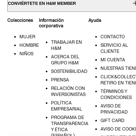
CONVIÉRTETE EN H&M MEMBER
Colecciones
Información
Ayuda
corporativa
MUJER
CONTACTO
TRABAJAR EN
HOMBRE
SERVICIO AL
H&M
CLIENTE
NIÑOS
ACERCA DEL
MI CUENTA
GRUPO H&M
NUESTRAS TIEN
SOSTENIBILIDAD
CLICK&COLLECT
PRENSA
RETIRO EN TIE
RELACIÓN CON
TÉRMINOS Y
INVERSONISTAS
CONDICIONES
POLÍTICA
AVISO DE
EMPRESARIAL
PRIVACIDAD
PROGRAMA DE
GIFT CARD
TRANSPARENCIA
AVISO DE COOK
Y ÉTICA
(ESPAÑOL)