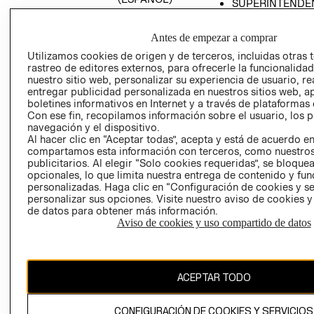
SUPERINTENDE
DE INDUSTRIA Y
PROGRAMA DE
COMERCIO - SI
TRANSPARENCIA
Antes de empezar a comprar
Y ÉTICA (INGLÉS)
PETICIONES
Utilizamos cookies de origen y de terceros, incluidas otras 
QUEJAS Y
rastreo de editores externos, para ofrecerle la funcionalid
RECLAMOS
nuestro sitio web, personalizar su experiencia de usuario, rea
entregar publicidad personalizada en nuestros sitios web, a
boletines informativos en Internet y a través de plataformas 
Con ese fin, recopilamos información sobre el usuario, los 
navegación y el dispositivo.
Al hacer clic en “Aceptar todas”, acepta y está de acuerdo e
compartamos esta información con terceros, como nuestros
publicitarios. Al elegir “Solo cookies requeridas”, se bloque
opcionales, lo que limita nuestra entrega de contenido y fu
Colombia ($)
personalizadas. Haga clic en “Configuración de cookies y se
personalizar sus opciones. Visite nuestro aviso de cookies 
CAMBIAR REGIÓN
de datos para obtener más información.
Aviso de cookies y uso compartido de datos
El contenido de esta página web está protegido por copyright y es
propiedad de H&M Hennes & Mauritz AB.
ACEPTAR TODO
CONFIGURACIÓN DE COOKIES Y SERVICIOS