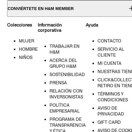
CONVIÉRTETE EN H&M MEMBER
Colecciones
Información
Ayuda
corporativa
MUJER
CONTACTO
TRABAJAR EN
HOMBRE
SERVICIO AL
H&M
CLIENTE
NIÑOS
ACERCA DEL
MI CUENTA
GRUPO H&M
NUESTRAS TIEN
SOSTENIBILIDAD
CLICK&COLLECT
PRENSA
RETIRO EN TIE
RELACIÓN CON
TÉRMINOS Y
INVERSONISTAS
CONDICIONES
POLÍTICA
AVISO DE
EMPRESARIAL
PRIVACIDAD
PROGRAMA DE
GIFT CARD
TRANSPARENCIA
AVISO DE COOK
Y ÉTICA