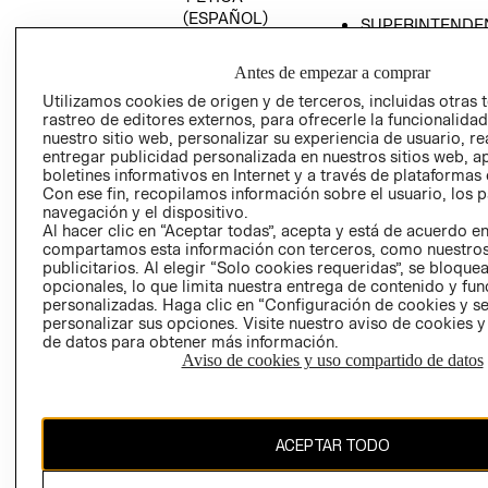
(ESPAÑOL)
SUPERINTENDE
DE INDUSTRIA Y
PROGRAMA DE
COMERCIO - SI
TRANSPARENCIA
Antes de empezar a comprar
Y ÉTICA (INGLÉS)
PETICIONES
Utilizamos cookies de origen y de terceros, incluidas otras 
rastreo de editores externos, para ofrecerle la funcionalid
QUEJAS Y
nuestro sitio web, personalizar su experiencia de usuario, rea
RECLAMOS
entregar publicidad personalizada en nuestros sitios web, a
boletines informativos en Internet y a través de plataformas 
Con ese fin, recopilamos información sobre el usuario, los 
navegación y el dispositivo.
Al hacer clic en “Aceptar todas”, acepta y está de acuerdo e
compartamos esta información con terceros, como nuestros
publicitarios. Al elegir “Solo cookies requeridas”, se bloque
opcionales, lo que limita nuestra entrega de contenido y fu
Colombia ($)
personalizadas. Haga clic en “Configuración de cookies y se
personalizar sus opciones. Visite nuestro aviso de cookies 
CAMBIAR REGIÓN
de datos para obtener más información.
Aviso de cookies y uso compartido de datos
El contenido de esta página web está protegido por copyright y es
ACEPTAR TODO
propiedad de H&M Hennes & Mauritz AB.