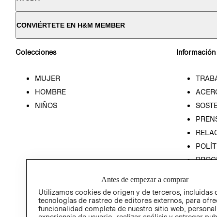
CONVIÉRTETE EN H&M MEMBER
Colecciones
Información
MUJER
TRAB
HOMBRE
ACER
NIÑOS
SOSTE
PREN
RELA
POLÍT
PROG
ÉTICA
Antes de empezar a comprar
PROG
Utilizamos cookies de origen y de terceros, incluidas 
ÉTICA
tecnologías de rastreo de editores externos, para ofre
funcionalidad completa de nuestro sitio web, personal
experiencia de usuario, realizar análisis y entregar pu