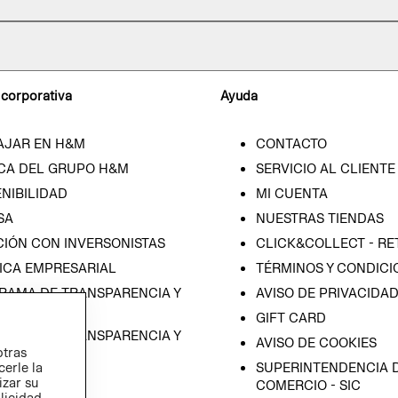
 corporativa
Ayuda
AJAR EN H&M
CONTACTO
CA DEL GRUPO H&M
SERVICIO AL CLIENTE
NIBILIDAD
MI CUENTA
SA
NUESTRAS TIENDAS
CIÓN CON INVERSONISTAS
CLICK&COLLECT - RE
ICA EMPRESARIAL
TÉRMINOS Y CONDICI
RAMA DE TRANSPARENCIA Y
AVISO DE PRIVACIDA
 (ESPAÑOL)
GIFT CARD
RAMA DE TRANSPARENCIA Y
AVISO DE COOKIES
otras
 (INGLÉS)
SUPERINTENDENCIA D
cerle la
izar su
COMERCIO - SIC
blicidad