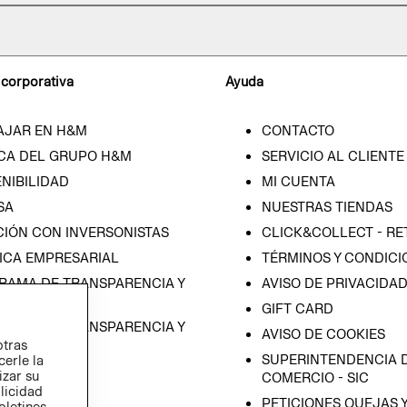
 corporativa
Ayuda
AJAR EN H&M
CONTACTO
CA DEL GRUPO H&M
SERVICIO AL CLIENTE
NIBILIDAD
MI CUENTA
SA
NUESTRAS TIENDAS
CIÓN CON INVERSONISTAS
CLICK&COLLECT - RE
ICA EMPRESARIAL
TÉRMINOS Y CONDICI
RAMA DE TRANSPARENCIA Y
AVISO DE PRIVACIDA
 (ESPAÑOL)
GIFT CARD
RAMA DE TRANSPARENCIA Y
AVISO DE COOKIES
otras
 (INGLÉS)
SUPERINTENDENCIA D
cerle la
izar su
COMERCIO - SIC
blicidad
PETICIONES QUEJAS 
oletines