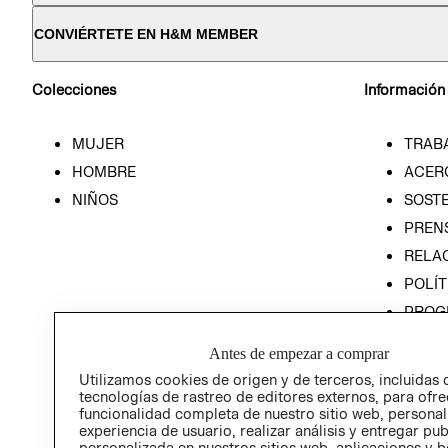
CONVIÉRTETE EN H&M MEMBER
Colecciones
Información
MUJER
TRAB
HOMBRE
ACER
NIÑOS
SOSTE
PREN
RELA
POLÍT
PROG
ÉTICA
Antes de empezar a comprar
PROG
Utilizamos cookies de origen y de terceros, incluidas 
ÉTICA
tecnologías de rastreo de editores externos, para ofre
funcionalidad completa de nuestro sitio web, personal
experiencia de usuario, realizar análisis y entregar pu
personalizada en nuestros sitios web, aplicaciones y b