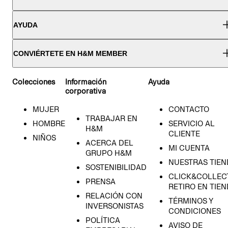
AYUDA
CONVIÉRTETE EN H&M MEMBER
Colecciones
Información
Ayuda
corporativa
MUJER
CONTACTO
TRABAJAR EN
HOMBRE
SERVICIO AL
H&M
CLIENTE
NIÑOS
ACERCA DEL
MI CUENTA
GRUPO H&M
NUESTRAS TIEN
SOSTENIBILIDAD
CLICK&COLLECT
PRENSA
RETIRO EN TIE
RELACIÓN CON
TÉRMINOS Y
INVERSONISTAS
CONDICIONES
POLÍTICA
AVISO DE