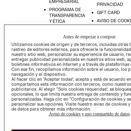
EMPRESARIAL
PRIVACIDAD
PROGRAMA DE
GIFT CARD
TRANSPARENCIA
AVISO DE COOK
Y ÉTICA
(ESPAÑOL)
SUPERINTENDE
DE INDUSTRIA Y
PROGRAMA DE
Antes de empezar a comprar
COMERCIO - SI
TRANSPARENCIA
Utilizamos cookies de origen y de terceros, incluidas otras 
Y ÉTICA (INGLÉS)
PETICIONES
rastreo de editores externos, para ofrecerle la funcionalid
nuestro sitio web, personalizar su experiencia de usuario, rea
QUEJAS Y
entregar publicidad personalizada en nuestros sitios web, a
RECLAMOS
boletines informativos en Internet y a través de plataformas 
Con ese fin, recopilamos información sobre el usuario, los 
navegación y el dispositivo.
Al hacer clic en “Aceptar todas”, acepta y está de acuerdo e
compartamos esta información con terceros, como nuestros
publicitarios. Al elegir “Solo cookies requeridas”, se bloque
opcionales, lo que limita nuestra entrega de contenido y fu
personalizadas. Haga clic en “Configuración de cookies y se
Colombia ($)
personalizar sus opciones. Visite nuestro aviso de cookies 
de datos para obtener más información.
CAMBIAR REGIÓN
Aviso de cookies y uso compartido de datos