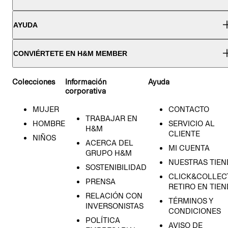
AYUDA
CONVIÉRTETE EN H&M MEMBER
Colecciones
Información
Ayuda
corporativa
MUJER
CONTACTO
TRABAJAR EN
HOMBRE
SERVICIO AL
H&M
CLIENTE
NIÑOS
ACERCA DEL
MI CUENTA
GRUPO H&M
NUESTRAS TIEN
SOSTENIBILIDAD
CLICK&COLLECT
PRENSA
RETIRO EN TIE
RELACIÓN CON
TÉRMINOS Y
INVERSONISTAS
CONDICIONES
POLÍTICA
AVISO DE