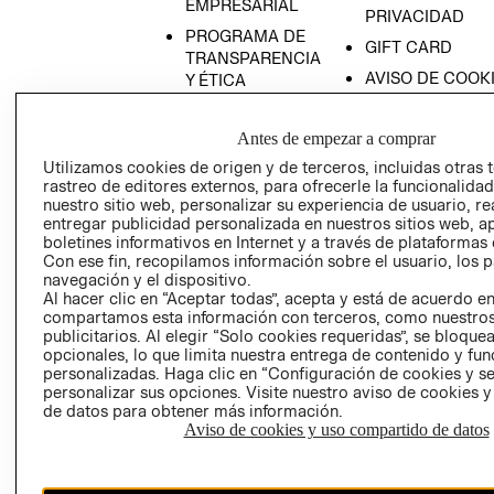
EMPRESARIAL
PRIVACIDAD
PROGRAMA DE
GIFT CARD
TRANSPARENCIA
AVISO DE COOK
Y ÉTICA
(ESPAÑOL)
SUPERINTENDE
DE INDUSTRIA Y
PROGRAMA DE
Antes de empezar a comprar
COMERCIO - SI
TRANSPARENCIA
Utilizamos cookies de origen y de terceros, incluidas otras 
Y ÉTICA (INGLÉS)
PETICIONES
rastreo de editores externos, para ofrecerle la funcionalid
nuestro sitio web, personalizar su experiencia de usuario, rea
QUEJAS Y
entregar publicidad personalizada en nuestros sitios web, a
RECLAMOS
boletines informativos en Internet y a través de plataformas 
Con ese fin, recopilamos información sobre el usuario, los 
navegación y el dispositivo.
Al hacer clic en “Aceptar todas”, acepta y está de acuerdo e
compartamos esta información con terceros, como nuestros
publicitarios. Al elegir “Solo cookies requeridas”, se bloque
opcionales, lo que limita nuestra entrega de contenido y fu
personalizadas. Haga clic en “Configuración de cookies y se
Colombia ($)
personalizar sus opciones. Visite nuestro aviso de cookies 
de datos para obtener más información.
CAMBIAR REGIÓN
Aviso de cookies y uso compartido de datos