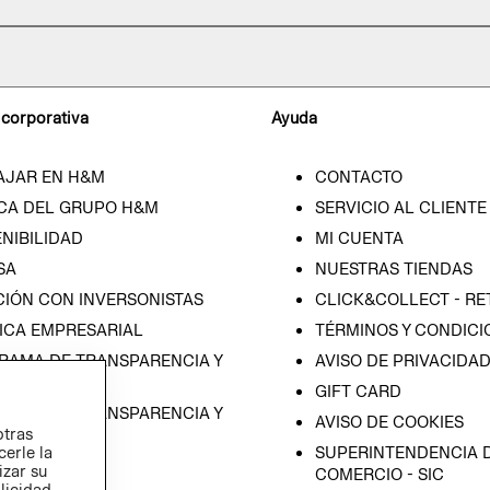
 corporativa
Ayuda
AJAR EN H&M
CONTACTO
CA DEL GRUPO H&M
SERVICIO AL CLIENTE
NIBILIDAD
MI CUENTA
SA
NUESTRAS TIENDAS
CIÓN CON INVERSONISTAS
CLICK&COLLECT - RE
ICA EMPRESARIAL
TÉRMINOS Y CONDICI
RAMA DE TRANSPARENCIA Y
AVISO DE PRIVACIDA
 (ESPAÑOL)
GIFT CARD
RAMA DE TRANSPARENCIA Y
AVISO DE COOKIES
otras
 (INGLÉS)
SUPERINTENDENCIA D
cerle la
izar su
COMERCIO - SIC
blicidad