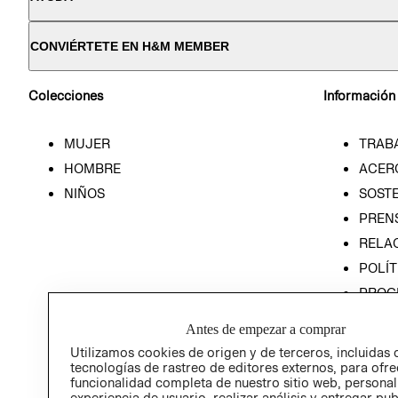
CONVIÉRTETE EN H&M MEMBER
Colecciones
Información
MUJER
TRAB
HOMBRE
ACER
NIÑOS
SOSTE
PREN
RELA
POLÍT
PROG
ÉTICA
Antes de empezar a comprar
PROG
Utilizamos cookies de origen y de terceros, incluidas 
ÉTICA
tecnologías de rastreo de editores externos, para ofre
funcionalidad completa de nuestro sitio web, personal
experiencia de usuario, realizar análisis y entregar pu