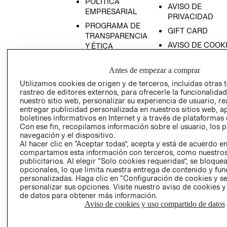
POLÍTICA
AVISO DE
EMPRESARIAL
PRIVACIDAD
PROGRAMA DE
GIFT CARD
TRANSPARENCIA
AVISO DE COOK
Y ÉTICA
(ESPAÑOL)
SUPERINTENDE
DE INDUSTRIA Y
Antes de empezar a comprar
PROGRAMA DE
COMERCIO - SI
TRANSPARENCIA
Utilizamos cookies de origen y de terceros, incluidas otras 
Y ÉTICA (INGLÉS)
rastreo de editores externos, para ofrecerle la funcionalid
PETICIONES
nuestro sitio web, personalizar su experiencia de usuario, rea
QUEJAS Y
entregar publicidad personalizada en nuestros sitios web, a
RECLAMOS
boletines informativos en Internet y a través de plataformas 
Con ese fin, recopilamos información sobre el usuario, los 
navegación y el dispositivo.
Al hacer clic en “Aceptar todas”, acepta y está de acuerdo e
compartamos esta información con terceros, como nuestros
publicitarios. Al elegir “Solo cookies requeridas”, se bloque
opcionales, lo que limita nuestra entrega de contenido y fu
personalizadas. Haga clic en “Configuración de cookies y se
Colombia ($)
personalizar sus opciones. Visite nuestro aviso de cookies 
de datos para obtener más información.
CAMBIAR REGIÓN
Aviso de cookies y uso compartido de datos