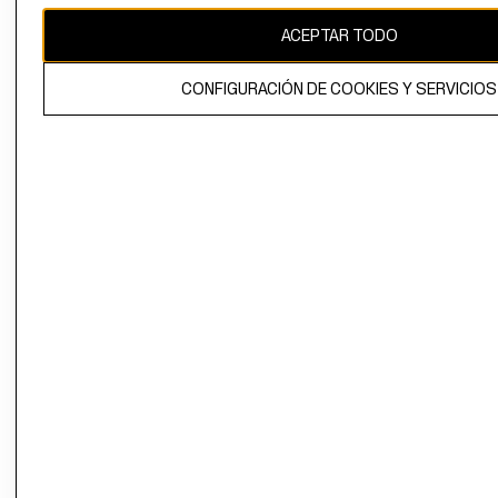
ACEPTAR TODO
El contenido de esta página web está protegido por copyright y es
propiedad de H&M Hennes & Mauritz AB.
CONFIGURACIÓN DE COOKIES Y SERVICIOS