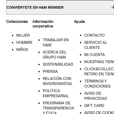
CONVIÉRTETE EN H&M MEMBER
Colecciones
Información
Ayuda
corporativa
MUJER
CONTACTO
TRABAJAR EN
HOMBRE
SERVICIO AL
H&M
CLIENTE
NIÑOS
ACERCA DEL
MI CUENTA
GRUPO H&M
NUESTRAS TIEN
SOSTENIBILIDAD
CLICK&COLLECT
PRENSA
RETIRO EN TIE
RELACIÓN CON
TÉRMINOS Y
INVERSONISTAS
CONDICIONES
POLÍTICA
AVISO DE
EMPRESARIAL
PRIVACIDAD
PROGRAMA DE
GIFT CARD
TRANSPARENCIA
AVISO DE COOK
Y ÉTICA