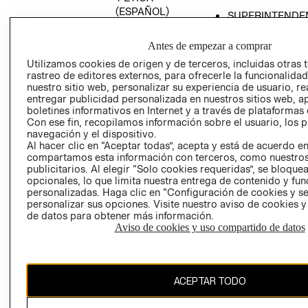
(ESPAÑOL)
SUPERINTENDE
DE INDUSTRIA Y
PROGRAMA DE
COMERCIO - SI
TRANSPARENCIA
Antes de empezar a comprar
Y ÉTICA (INGLÉS)
PETICIONES
Utilizamos cookies de origen y de terceros, incluidas otras 
rastreo de editores externos, para ofrecerle la funcionalid
QUEJAS Y
nuestro sitio web, personalizar su experiencia de usuario, rea
RECLAMOS
entregar publicidad personalizada en nuestros sitios web, a
boletines informativos en Internet y a través de plataformas 
Con ese fin, recopilamos información sobre el usuario, los 
navegación y el dispositivo.
Al hacer clic en “Aceptar todas”, acepta y está de acuerdo e
compartamos esta información con terceros, como nuestros
publicitarios. Al elegir “Solo cookies requeridas”, se bloque
opcionales, lo que limita nuestra entrega de contenido y fu
Colombia ($)
personalizadas. Haga clic en “Configuración de cookies y se
personalizar sus opciones. Visite nuestro aviso de cookies 
CAMBIAR REGIÓN
de datos para obtener más información.
Aviso de cookies y uso compartido de datos
El contenido de esta página web está protegido por copyright y es
ACEPTAR TODO
propiedad de H&M Hennes & Mauritz AB.