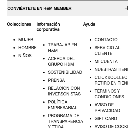
CONVIÉRTETE EN H&M MEMBER
Colecciones
Información
Ayuda
corporativa
MUJER
CONTACTO
TRABAJAR EN
HOMBRE
SERVICIO AL
H&M
CLIENTE
NIÑOS
ACERCA DEL
MI CUENTA
GRUPO H&M
NUESTRAS TIEN
SOSTENIBILIDAD
CLICK&COLLECT
PRENSA
RETIRO EN TIE
RELACIÓN CON
TÉRMINOS Y
INVERSONISTAS
CONDICIONES
POLÍTICA
AVISO DE
EMPRESARIAL
PRIVACIDAD
PROGRAMA DE
GIFT CARD
TRANSPARENCIA
AVISO DE COOK
Y ÉTICA