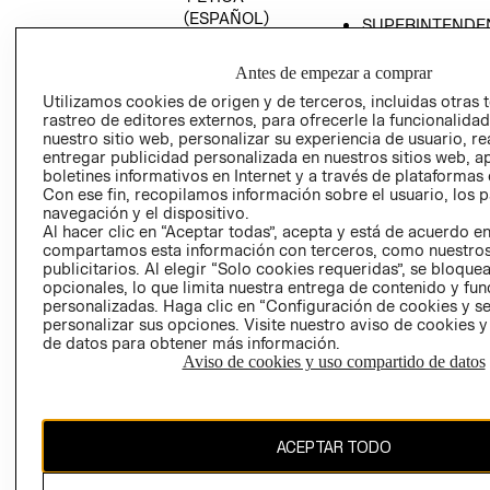
(ESPAÑOL)
SUPERINTENDE
DE INDUSTRIA Y
PROGRAMA DE
COMERCIO - SI
TRANSPARENCIA
Antes de empezar a comprar
Y ÉTICA (INGLÉS)
PETICIONES
Utilizamos cookies de origen y de terceros, incluidas otras 
rastreo de editores externos, para ofrecerle la funcionalid
QUEJAS Y
nuestro sitio web, personalizar su experiencia de usuario, rea
RECLAMOS
entregar publicidad personalizada en nuestros sitios web, a
boletines informativos en Internet y a través de plataformas 
Con ese fin, recopilamos información sobre el usuario, los 
navegación y el dispositivo.
Al hacer clic en “Aceptar todas”, acepta y está de acuerdo e
compartamos esta información con terceros, como nuestros
publicitarios. Al elegir “Solo cookies requeridas”, se bloque
opcionales, lo que limita nuestra entrega de contenido y fu
Colombia ($)
personalizadas. Haga clic en “Configuración de cookies y se
personalizar sus opciones. Visite nuestro aviso de cookies 
CAMBIAR REGIÓN
de datos para obtener más información.
Aviso de cookies y uso compartido de datos
El contenido de esta página web está protegido por copyright y es
ACEPTAR TODO
propiedad de H&M Hennes & Mauritz AB.