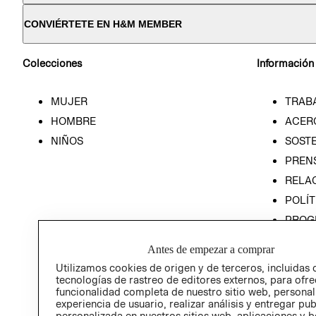
CONVIÉRTETE EN H&M MEMBER
Colecciones
Información
MUJER
TRAB
HOMBRE
ACER
NIÑOS
SOSTE
PREN
RELA
POLÍT
PROG
ÉTICA
Antes de empezar a comprar
PROG
Utilizamos cookies de origen y de terceros, incluidas 
ÉTICA
tecnologías de rastreo de editores externos, para ofre
funcionalidad completa de nuestro sitio web, personal
experiencia de usuario, realizar análisis y entregar pu
personalizada en nuestros sitios web, aplicaciones y b