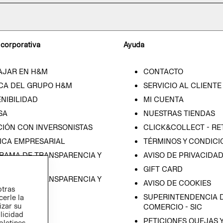
 corporativa
Ayuda
AJAR EN H&M
CONTACTO
CA DEL GRUPO H&M
SERVICIO AL CLIENTE
NIBILIDAD
MI CUENTA
SA
NUESTRAS TIENDAS
CIÓN CON INVERSONISTAS
CLICK&COLLECT - RE
ICA EMPRESARIAL
TÉRMINOS Y CONDICI
RAMA DE TRANSPARENCIA Y
AVISO DE PRIVACIDA
 (ESPAÑOL)
GIFT CARD
RAMA DE TRANSPARENCIA Y
AVISO DE COOKIES
otras
 (INGLÉS)
SUPERINTENDENCIA D
cerle la
izar su
COMERCIO - SIC
blicidad
PETICIONES QUEJAS 
oletines