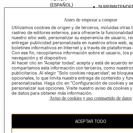
(ESPAÑOL)
SUPERINTENDE
DE INDUSTRIA Y
PROGRAMA DE
COMERCIO - SI
TRANSPARENCIA
Antes de empezar a comprar
Y ÉTICA (INGLÉS)
PETICIONES
Utilizamos cookies de origen y de terceros, incluidas otras 
rastreo de editores externos, para ofrecerle la funcionalid
QUEJAS Y
nuestro sitio web, personalizar su experiencia de usuario, rea
RECLAMOS
entregar publicidad personalizada en nuestros sitios web, a
boletines informativos en Internet y a través de plataformas 
Con ese fin, recopilamos información sobre el usuario, los 
navegación y el dispositivo.
Al hacer clic en “Aceptar todas”, acepta y está de acuerdo e
compartamos esta información con terceros, como nuestros
publicitarios. Al elegir “Solo cookies requeridas”, se bloque
opcionales, lo que limita nuestra entrega de contenido y fu
Colombia ($)
personalizadas. Haga clic en “Configuración de cookies y se
personalizar sus opciones. Visite nuestro aviso de cookies 
CAMBIAR REGIÓN
de datos para obtener más información.
Aviso de cookies y uso compartido de datos
El contenido de esta página web está protegido por copyright y es
ACEPTAR TODO
propiedad de H&M Hennes & Mauritz AB.