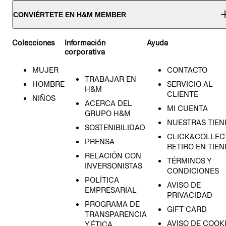
CONVIÉRTETE EN H&M MEMBER
Colecciones
Información
Ayuda
corporativa
MUJER
CONTACTO
TRABAJAR EN
HOMBRE
SERVICIO AL
H&M
CLIENTE
NIÑOS
ACERCA DEL
MI CUENTA
GRUPO H&M
NUESTRAS TIEN
SOSTENIBILIDAD
CLICK&COLLECT
PRENSA
RETIRO EN TIE
RELACIÓN CON
TÉRMINOS Y
INVERSONISTAS
CONDICIONES
POLÍTICA
AVISO DE
EMPRESARIAL
PRIVACIDAD
PROGRAMA DE
GIFT CARD
TRANSPARENCIA
AVISO DE COOK
Y ÉTICA