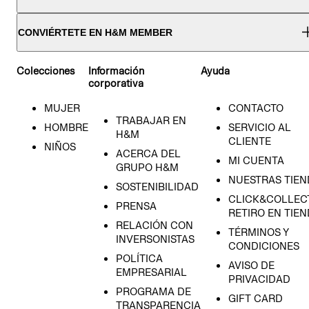
CONVIÉRTETE EN H&M MEMBER
Colecciones
Información
Ayuda
corporativa
MUJER
CONTACTO
TRABAJAR EN
HOMBRE
SERVICIO AL
H&M
CLIENTE
NIÑOS
ACERCA DEL
MI CUENTA
GRUPO H&M
NUESTRAS TIEN
SOSTENIBILIDAD
CLICK&COLLECT
PRENSA
RETIRO EN TIE
RELACIÓN CON
TÉRMINOS Y
INVERSONISTAS
CONDICIONES
POLÍTICA
AVISO DE
EMPRESARIAL
PRIVACIDAD
PROGRAMA DE
GIFT CARD
TRANSPARENCIA