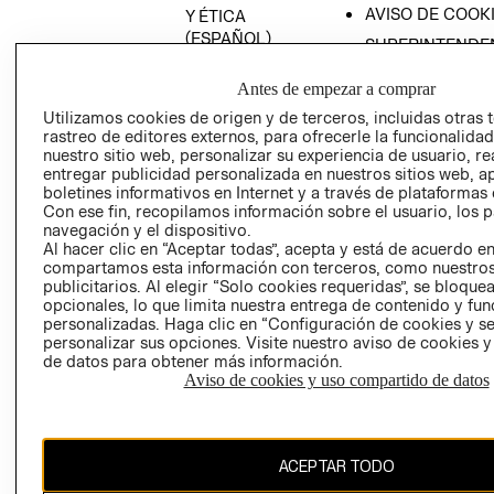
AVISO DE COOK
Y ÉTICA
(ESPAÑOL)
SUPERINTENDE
DE INDUSTRIA Y
PROGRAMA DE
COMERCIO - SI
Antes de empezar a comprar
TRANSPARENCIA
Y ÉTICA (INGLÉS)
Utilizamos cookies de origen y de terceros, incluidas otras 
PETICIONES
rastreo de editores externos, para ofrecerle la funcionalid
QUEJAS Y
nuestro sitio web, personalizar su experiencia de usuario, rea
RECLAMOS
entregar publicidad personalizada en nuestros sitios web, a
boletines informativos en Internet y a través de plataformas 
Con ese fin, recopilamos información sobre el usuario, los 
navegación y el dispositivo.
Al hacer clic en “Aceptar todas”, acepta y está de acuerdo e
compartamos esta información con terceros, como nuestros
publicitarios. Al elegir “Solo cookies requeridas”, se bloque
opcionales, lo que limita nuestra entrega de contenido y fu
Colombia ($)
personalizadas. Haga clic en “Configuración de cookies y se
personalizar sus opciones. Visite nuestro aviso de cookies 
CAMBIAR REGIÓN
de datos para obtener más información.
Aviso de cookies y uso compartido de datos
El contenido de esta página web está protegido por copyright y es
ACEPTAR TODO
propiedad de H&M Hennes & Mauritz AB.