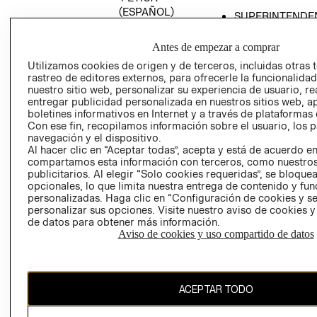
(ESPAÑOL)
SUPERINTENDE
DE INDUSTRIA Y
PROGRAMA DE
COMERCIO - SI
TRANSPARENCIA
Antes de empezar a comprar
Y ÉTICA (INGLÉS)
PETICIONES
Utilizamos cookies de origen y de terceros, incluidas otras 
rastreo de editores externos, para ofrecerle la funcionalid
QUEJAS Y
nuestro sitio web, personalizar su experiencia de usuario, rea
RECLAMOS
entregar publicidad personalizada en nuestros sitios web, a
boletines informativos en Internet y a través de plataformas 
Con ese fin, recopilamos información sobre el usuario, los 
navegación y el dispositivo.
Al hacer clic en “Aceptar todas”, acepta y está de acuerdo e
compartamos esta información con terceros, como nuestros
publicitarios. Al elegir “Solo cookies requeridas”, se bloque
opcionales, lo que limita nuestra entrega de contenido y fu
Colombia ($)
personalizadas. Haga clic en “Configuración de cookies y se
personalizar sus opciones. Visite nuestro aviso de cookies 
CAMBIAR REGIÓN
de datos para obtener más información.
Aviso de cookies y uso compartido de datos
El contenido de esta página web está protegido por copyright y es
ACEPTAR TODO
propiedad de H&M Hennes & Mauritz AB.