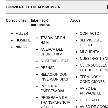
CONVIÉRTETE EN H&M MEMBER
Colecciones
Información
Ayuda
corporativa
MUJER
CONTACTO
TRABAJAR EN
HOMBRE
SERVICIO AL
H&M
CLIENTE
NIÑOS
ACERCA DEL
MI CUENTA
GRUPO H&M
NUESTRAS TIEN
SOSTENIBILIDAD
CLICK&COLLECT
PRENSA
RETIRO EN TIE
RELACIÓN CON
TÉRMINOS Y
INVERSONISTAS
CONDICIONES
POLÍTICA
AVISO DE
EMPRESARIAL
PRIVACIDAD
PROGRAMA DE
GIFT CARD
TRANSPARENCIA
AVISO DE COOK
Y ÉTICA