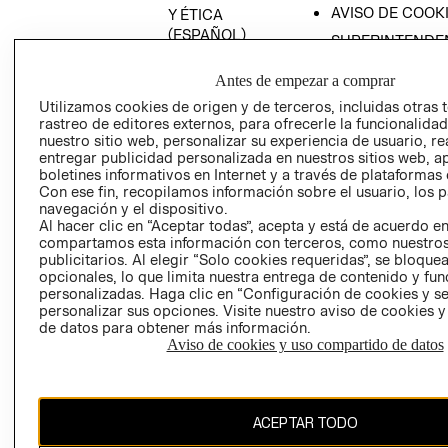
AVISO DE COOK
Y ÉTICA
(ESPAÑOL)
SUPERINTENDE
DE INDUSTRIA Y
PROGRAMA DE
COMERCIO - SI
Antes de empezar a comprar
TRANSPARENCIA
Y ÉTICA (INGLÉS)
Utilizamos cookies de origen y de terceros, incluidas otras 
PETICIONES
rastreo de editores externos, para ofrecerle la funcionalid
QUEJAS Y
nuestro sitio web, personalizar su experiencia de usuario, rea
RECLAMOS
entregar publicidad personalizada en nuestros sitios web, a
boletines informativos en Internet y a través de plataformas 
Con ese fin, recopilamos información sobre el usuario, los 
navegación y el dispositivo.
Al hacer clic en “Aceptar todas”, acepta y está de acuerdo e
compartamos esta información con terceros, como nuestros
publicitarios. Al elegir “Solo cookies requeridas”, se bloque
opcionales, lo que limita nuestra entrega de contenido y fu
Colombia ($)
personalizadas. Haga clic en “Configuración de cookies y se
personalizar sus opciones. Visite nuestro aviso de cookies 
CAMBIAR REGIÓN
de datos para obtener más información.
Aviso de cookies y uso compartido de datos
El contenido de esta página web está protegido por copyright y es
ACEPTAR TODO
propiedad de H&M Hennes & Mauritz AB.