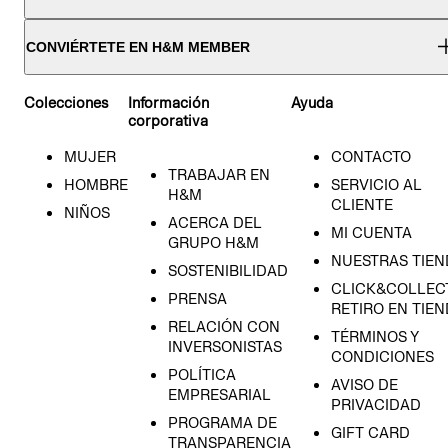
CONVIÉRTETE EN H&M MEMBER
Colecciones
Información
Ayuda
corporativa
MUJER
CONTACTO
TRABAJAR EN
HOMBRE
SERVICIO AL
H&M
CLIENTE
NIÑOS
ACERCA DEL
MI CUENTA
GRUPO H&M
NUESTRAS TIEN
SOSTENIBILIDAD
CLICK&COLLECT
PRENSA
RETIRO EN TIE
RELACIÓN CON
TÉRMINOS Y
INVERSONISTAS
CONDICIONES
POLÍTICA
AVISO DE
EMPRESARIAL
PRIVACIDAD
PROGRAMA DE
GIFT CARD
TRANSPARENCIA