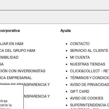
 corporativa
Ayuda
AJAR EN H&M
CONTACTO
CA DEL GRUPO H&M
SERVICIO AL CLIENTE
NIBILIDAD
MI CUENTA
SA
NUESTRAS TIENDAS
CIÓN CON INVERSONISTAS
CLICK&COLLECT - RE
ICA EMPRESARIAL
TÉRMINOS Y CONDICI
RAMA DE TRANSPARENCIA Y
AVISO DE PRIVACIDA
 (ESPAÑOL)
GIFT CARD
RAMA DE TRANSPARENCIA Y
AVISO DE COOKIES
otras
 (INGLÉS)
cerle la
SUPERINTENDENCIA D