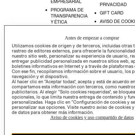
EMPRESARIAL
PRIVACIDAD
PROGRAMA DE
GIFT CARD
TRANSPARENCIA
AVISO DE COOK
Y ÉTICA
(ESPAÑOL)
SUPERINTENDE
DE INDUSTRIA Y
PROGRAMA DE
Antes de empezar a comprar
COMERCIO - SI
TRANSPARENCIA
Utilizamos cookies de origen y de terceros, incluidas otras 
Y ÉTICA (INGLÉS)
PETICIONES
rastreo de editores externos, para ofrecerle la funcionalid
nuestro sitio web, personalizar su experiencia de usuario, rea
QUEJAS Y
entregar publicidad personalizada en nuestros sitios web, a
RECLAMOS
boletines informativos en Internet y a través de plataformas 
Con ese fin, recopilamos información sobre el usuario, los 
navegación y el dispositivo.
Al hacer clic en “Aceptar todas”, acepta y está de acuerdo e
compartamos esta información con terceros, como nuestros
publicitarios. Al elegir “Solo cookies requeridas”, se bloque
opcionales, lo que limita nuestra entrega de contenido y fu
personalizadas. Haga clic en “Configuración de cookies y se
Colombia ($)
personalizar sus opciones. Visite nuestro aviso de cookies 
de datos para obtener más información.
CAMBIAR REGIÓN
Aviso de cookies y uso compartido de datos