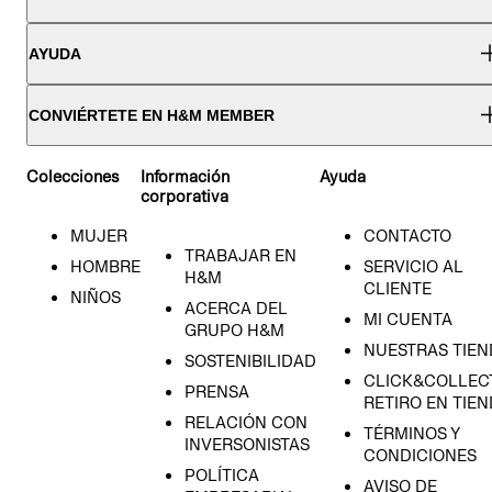
AYUDA
CONVIÉRTETE EN H&M MEMBER
Colecciones
Información
Ayuda
corporativa
MUJER
CONTACTO
TRABAJAR EN
HOMBRE
SERVICIO AL
H&M
CLIENTE
NIÑOS
ACERCA DEL
MI CUENTA
GRUPO H&M
NUESTRAS TIEN
SOSTENIBILIDAD
CLICK&COLLECT
PRENSA
RETIRO EN TIE
RELACIÓN CON
TÉRMINOS Y
INVERSONISTAS
CONDICIONES
POLÍTICA
AVISO DE