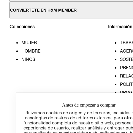
CONVIÉRTETE EN H&M MEMBER
Colecciones
Información
MUJER
TRAB
HOMBRE
ACER
NIÑOS
SOSTE
PREN
RELA
POLÍT
PROG
ÉTICA
Antes de empezar a comprar
PROG
Utilizamos cookies de origen y de terceros, incluidas 
ÉTICA
tecnologías de rastreo de editores externos, para ofre
funcionalidad completa de nuestro sitio web, personal
experiencia de usuario, realizar análisis y entregar pu
personalizada en nuestros sitios web, aplicaciones y b