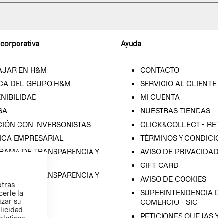
 corporativa
Ayuda
AJAR EN H&M
CONTACTO
CA DEL GRUPO H&M
SERVICIO AL CLIENTE
NIBILIDAD
MI CUENTA
SA
NUESTRAS TIENDAS
CIÓN CON INVERSONISTAS
CLICK&COLLECT - RE
ICA EMPRESARIAL
TÉRMINOS Y CONDICI
RAMA DE TRANSPARENCIA Y
AVISO DE PRIVACIDA
 (ESPAÑOL)
GIFT CARD
RAMA DE TRANSPARENCIA Y
AVISO DE COOKIES
otras
 (INGLÉS)
SUPERINTENDENCIA D
cerle la
izar su
COMERCIO - SIC
blicidad
PETICIONES QUEJAS 
oletines