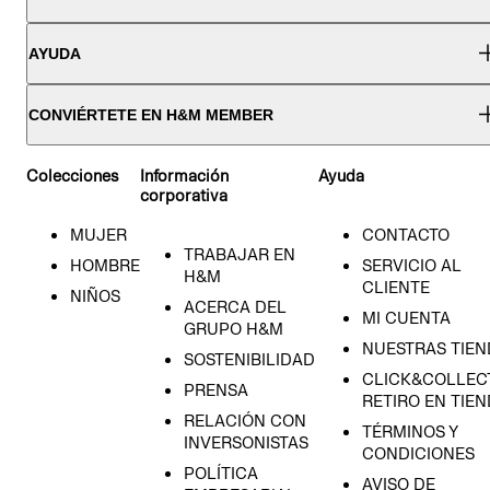
AYUDA
CONVIÉRTETE EN H&M MEMBER
Colecciones
Información
Ayuda
corporativa
MUJER
CONTACTO
TRABAJAR EN
HOMBRE
SERVICIO AL
H&M
CLIENTE
NIÑOS
ACERCA DEL
MI CUENTA
GRUPO H&M
NUESTRAS TIEN
SOSTENIBILIDAD
CLICK&COLLECT
PRENSA
RETIRO EN TIE
RELACIÓN CON
TÉRMINOS Y
INVERSONISTAS
CONDICIONES
POLÍTICA
AVISO DE