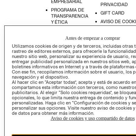
EMPRESARIAL
PRIVACIDAD
PROGRAMA DE
GIFT CARD
TRANSPARENCIA
AVISO DE COOK
Y ÉTICA
(ESPAÑOL)
SUPERINTENDE
DE INDUSTRIA Y
PROGRAMA DE
Antes de empezar a comprar
COMERCIO - SI
TRANSPARENCIA
Utilizamos cookies de origen y de terceros, incluidas otras 
Y ÉTICA (INGLÉS)
PETICIONES
rastreo de editores externos, para ofrecerle la funcionalid
nuestro sitio web, personalizar su experiencia de usuario, rea
QUEJAS Y
entregar publicidad personalizada en nuestros sitios web, a
RECLAMOS
boletines informativos en Internet y a través de plataformas 
Con ese fin, recopilamos información sobre el usuario, los 
navegación y el dispositivo.
Al hacer clic en “Aceptar todas”, acepta y está de acuerdo e
compartamos esta información con terceros, como nuestros
publicitarios. Al elegir “Solo cookies requeridas”, se bloque
opcionales, lo que limita nuestra entrega de contenido y fu
personalizadas. Haga clic en “Configuración de cookies y se
Colombia ($)
personalizar sus opciones. Visite nuestro aviso de cookies 
de datos para obtener más información.
CAMBIAR REGIÓN
Aviso de cookies y uso compartido de datos